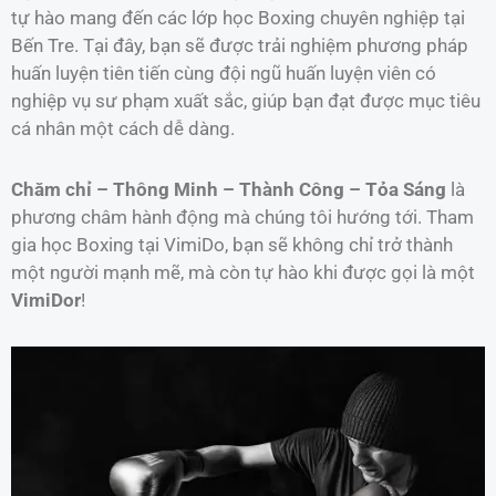
tự hào mang đến các lớp học Boxing chuyên nghiệp tại
Bến Tre. Tại đây, bạn sẽ được trải nghiệm phương pháp
huấn luyện tiên tiến cùng đội ngũ huấn luyện viên có
nghiệp vụ sư phạm xuất sắc, giúp bạn đạt được mục tiêu
cá nhân một cách dễ dàng.
Chăm chỉ – Thông Minh – Thành Công – Tỏa Sáng
là
phương châm hành động mà chúng tôi hướng tới. Tham
gia học Boxing tại VimiDo, bạn sẽ không chỉ trở thành
một người mạnh mẽ, mà còn tự hào khi được gọi là một
VimiDor
!