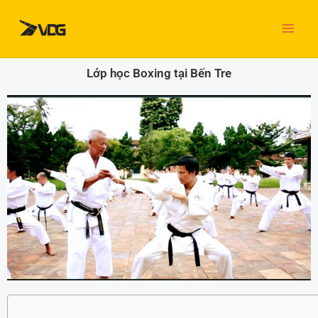
Nhảy
tới
nội
dung
Lớp học Boxing tại Bến Tre