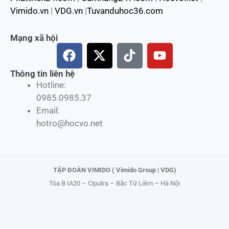
Vimido.vn
|
VDG.vn
|
Tuvanduhoc36.com
Mạng xã hội
F
X
T
Y
a
-
i
o
c
t
k
u
Thông tin liên hệ
Hotline:
e
w
t
t
0985.0985.37
b
i
o
u
Email:
o
t
k
b
hotro@hocvo.net
o
t
e
k
e
r
TẬP ĐOÀN VIMIDO ( Vimido Group | VDG)
Tòa B IA20 – Ciputra – Bắc Từ Liêm – Hà Nội