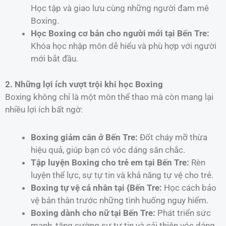
Học tập và giao lưu cùng những người đam mê
Boxing.
Học Boxing cơ bản cho người mới tại Bến Tre:
Khóa học nhập môn dễ hiểu và phù hợp với người
mới bắt đầu.
2. Những lợi ích vượt trội khi học Boxing
Boxing không chỉ là một môn thể thao mà còn mang lại
nhiều lợi ích bất ngờ:
Boxing giảm cân ở Bến Tre:
Đốt cháy mỡ thừa
hiệu quả, giúp bạn có vóc dáng săn chắc.
Tập luyện Boxing cho trẻ em tại Bến Tre:
Rèn
luyện thể lực, sự tự tin và khả năng tự vệ cho trẻ.
Boxing tự vệ cá nhân tại {Bến Tre:
Học cách bảo
vệ bản thân trước những tình huống nguy hiểm.
Boxing dành cho nữ tại Bến Tre:
Phát triển sức
mạnh, tăng cường sự tự tin và cải thiện vóc dáng.