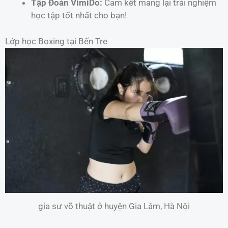
Tập Đoàn VimiDo:
Cam kết mang lại trải nghiệm
học tập tốt nhất cho bạn!
Lớp học Boxing tại Bến Tre
gia sư võ thuật ở huyện Gia Lâm, Hà Nội