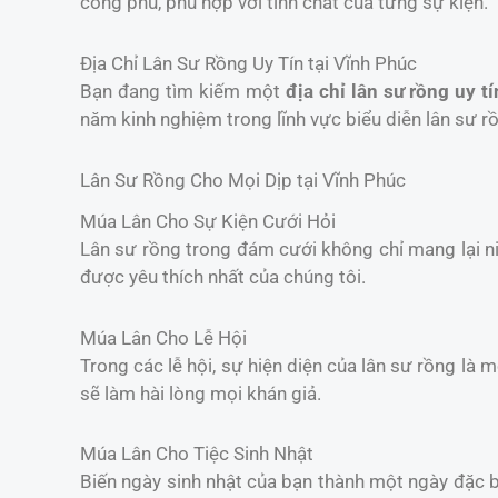
công phu, phù hợp với tính chất của từng sự kiện.
Địa Chỉ Lân Sư Rồng Uy Tín tại Vĩnh Phúc
Bạn đang tìm kiếm một
địa chỉ lân sư rồng uy tí
năm kinh nghiệm trong lĩnh vực biểu diễn lân sư r
Lân Sư Rồng Cho Mọi Dịp tại Vĩnh Phúc
Múa Lân Cho Sự Kiện Cưới Hỏi
Lân sư rồng trong đám cưới không chỉ mang lại 
được yêu thích nhất của chúng tôi.
Múa Lân Cho Lễ Hội
Trong các lễ hội, sự hiện diện của lân sư rồng là 
sẽ làm hài lòng mọi khán giả.
Múa Lân Cho Tiệc Sinh Nhật
Biến ngày sinh nhật của bạn thành một ngày đặc b