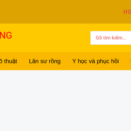
HO
ỜNG
Search
for:
õ thuật
Lân sư rồng
Y học và phục hồi