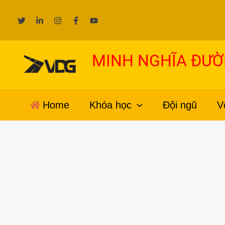
Nhảy
tới
nội
dung
MINH NGHĨA ĐƯ
Home
Khóa học
Đội ngũ
V