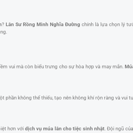
n
?
Lân Sư Rồng Minh Nghĩa Đường
chính là lựa chọn lý tư
ồng.
niềm vui mà còn biểu trưng cho sự hòa hợp và may mắn.
Múa
một phần không thể thiếu, tạo nên không khí rộn ràng và vui t
iệt hơn với
dịch vụ múa lân cho tiệc sinh nhật
. Đội ngũ củ