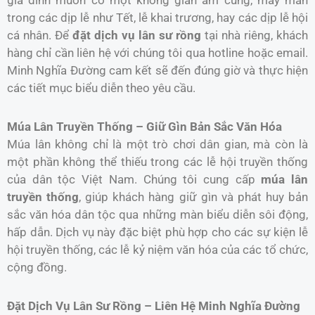
gia đình muốn có một không gian ấm cúng, may mắn
trong các dịp lễ như Tết, lễ khai trương, hay các dịp lễ hội
cá nhân. Để
đặt dịch vụ lân sư rồng
tại nhà riêng, khách
hàng chỉ cần liên hệ với chúng tôi qua hotline hoặc email.
Minh Nghĩa Đường cam kết sẽ đến đúng giờ và thực hiện
các tiết mục biểu diễn theo yêu cầu.
Múa Lân Truyền Thống – Giữ Gìn Bản Sắc Văn Hóa
Múa lân không chỉ là một trò chơi dân gian, mà còn là
một phần không thể thiếu trong các lễ hội truyền thống
của dân tộc Việt Nam. Chúng tôi cung cấp
múa lân
truyền thống
, giúp khách hàng giữ gìn và phát huy bản
sắc văn hóa dân tộc qua những màn biểu diễn sôi động,
hấp dẫn. Dịch vụ này đặc biệt phù hợp cho các sự kiện lễ
hội truyền thống, các lễ kỷ niệm văn hóa của các tổ chức,
cộng đồng.
Đặt Dịch Vụ Lân Sư Rồng – Liên Hệ Minh Nghĩa Đường