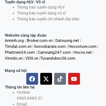
Tuyển dụng HLV -Võ sĩ
Thông báo tuyển dụng HLV
Thông báo tuyển dụng võ sĩ
Thông báo tuyển chi nhánh đại diện
Website cùng tập đoàn
Anninh.org
|
Broker.com.vn
|
Datvuong.net
|
Timdat.com.vn
|
hocvokarate.com
|
Hocvotuve.com
|
Phattrien24.com
|
Camnang247.com
|
Hocvo.net
|
Vimido.vn
|
VDG.vn
|
Tuvanduhoc36.com
Mạng xã hội
F
X
T
Y
a
-
i
o
c
t
k
u
Thông tin liên hệ
Hotline:
e
w
t
t
0985.0985.37
b
i
o
u
Email:
o
t
k
b