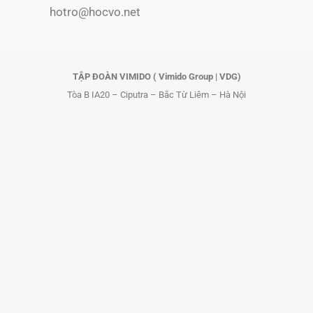
hotro@hocvo.net
o
t
e
k
e
r
TẬP ĐOÀN VIMIDO ( Vimido Group | VDG)
Tòa B IA20 – Ciputra – Bắc Từ Liêm – Hà Nội