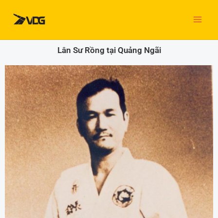
Nhảy
tới
nội
dung
Lân Sư Rồng tại Quảng Ngãi