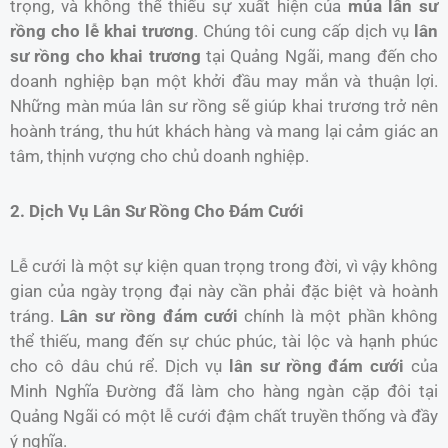
trọng, và không thể thiếu sự xuất hiện của
múa lân sư
rồng cho lễ khai trương
. Chúng tôi cung cấp dịch vụ
lân
sư rồng cho khai trương
tại Quảng Ngãi, mang đến cho
doanh nghiệp bạn một khởi đầu may mắn và thuận lợi.
Những màn múa lân sư rồng sẽ giúp khai trương trở nên
hoành tráng, thu hút khách hàng và mang lại cảm giác an
tâm, thịnh vượng cho chủ doanh nghiệp.
2. Dịch Vụ Lân Sư Rồng Cho Đám Cưới
Lễ cưới là một sự kiện quan trọng trong đời, vì vậy không
gian của ngày trọng đại này cần phải đặc biệt và hoành
tráng.
Lân sư rồng đám cưới
chính là một phần không
thể thiếu, mang đến sự chúc phúc, tài lộc và hạnh phúc
cho cô dâu chú rể. Dịch vụ
lân sư rồng đám cưới
của
Minh Nghĩa Đường đã làm cho hàng ngàn cặp đôi tại
Quảng Ngãi có một lễ cưới đậm chất truyền thống và đầy
ý nghĩa.