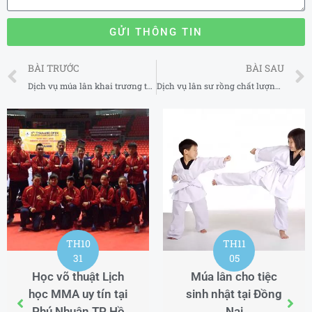
GỬI THÔNG TIN
Prev
BÀI TRƯỚC
BÀI SAU
Dịch vụ múa lân khai trương tại Gia Lai
Dịch vụ lân sư rồng chất lượng tại Thái Nguyên
TH10
TH11
31
05
Học võ thuật Lịch
Múa lân cho tiệc
học MMA uy tín tại
sinh nhật tại Đồng
Phú Nhuận TP Hồ
Nai