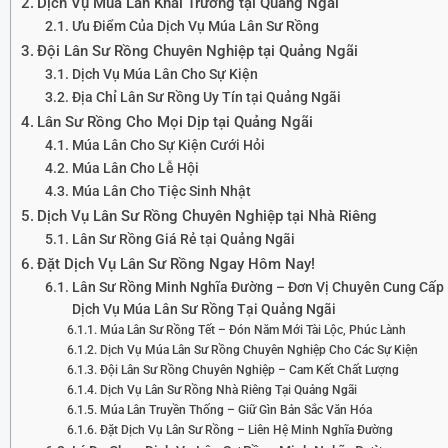
Dịch Vụ Múa Lân Khai Trương tại Quảng Ngãi
Ưu Điểm Của Dịch Vụ Múa Lân Sư Rồng
Đội Lân Sư Rồng Chuyên Nghiệp tại Quảng Ngãi
Dịch Vụ Múa Lân Cho Sự Kiện
Địa Chỉ Lân Sư Rồng Uy Tín tại Quảng Ngãi
Lân Sư Rồng Cho Mọi Dịp tại Quảng Ngãi
Múa Lân Cho Sự Kiện Cưới Hỏi
Múa Lân Cho Lễ Hội
Múa Lân Cho Tiệc Sinh Nhật
Dịch Vụ Lân Sư Rồng Chuyên Nghiệp tại Nhà Riêng
Lân Sư Rồng Giá Rẻ tại Quảng Ngãi
Đặt Dịch Vụ Lân Sư Rồng Ngay Hôm Nay!
Lân Sư Rồng Minh Nghĩa Đường – Đơn Vị Chuyên Cung Cấp
Dịch Vụ Múa Lân Sư Rồng Tại Quảng Ngãi
Múa Lân Sư Rồng Tết – Đón Năm Mới Tài Lộc, Phúc Lành
Dịch Vụ Múa Lân Sư Rồng Chuyên Nghiệp Cho Các Sự Kiện
Đội Lân Sư Rồng Chuyên Nghiệp – Cam Kết Chất Lượng
Dịch Vụ Lân Sư Rồng Nhà Riêng Tại Quảng Ngãi
Múa Lân Truyền Thống – Giữ Gìn Bản Sắc Văn Hóa
Đặt Dịch Vụ Lân Sư Rồng – Liên Hệ Minh Nghĩa Đường