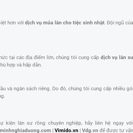
iệt hơn với
dịch vụ múa lân cho tiệc sinh nhật
. Đội ngũ củ
chức tại các địa điểm lớn, chúng tôi cung cấp
dịch vụ lân sư
phù hợp và hấp dẫn.
u và ngân sách riêng. Do đó, chúng tôi cung cấp nhiều gói
ng.
 kiện lân sư rồng chuyên nghiệp, hãy liên hệ ngay với
minhnghiaduong.com |
Vimido.vn
| Vdg.vn
để được tư vấn 