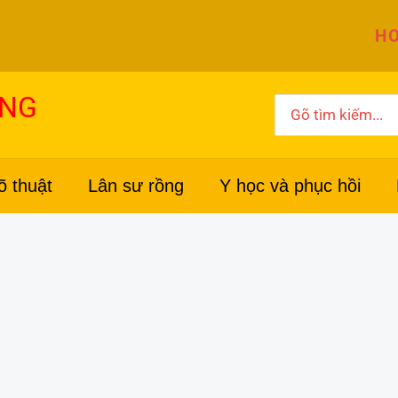
HO
ỜNG
Search
for:
õ thuật
Lân sư rồng
Y học và phục hồi