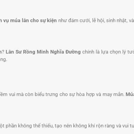
h vụ múa lân cho sự kiện
như đám cưới, lễ hội, sinh nhật, 
n
?
Lân Sư Rồng Minh Nghĩa Đường
chính là lựa chọn lý tư
ồng.
niềm vui mà còn biểu trưng cho sự hòa hợp và may mắn.
Múa
một phần không thể thiếu, tạo nên không khí rộn ràng và vui t