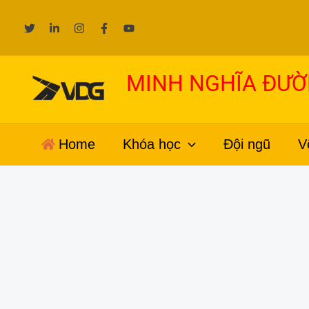
Nhảy
tới
nội
dung
MINH NGHĨA ĐƯ
Home
Khóa học
Đội ngũ
V