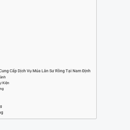
Cung Cấp Dịch Vụ Múa Lân Sư Rồng Tại Nam Định
Lành
ự Kiện
ợng
ng
ng