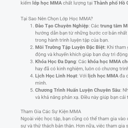
kiếm
lớp học MMA
chất lượng tại
Thành phố Hồ 
Tại Sao Nên Chọn Lớp Học MMA?
Đào Tạo Chuyên Nghiệp
: Các
trung tâm 
hướng dẫn bạn từ những bước cơ bản nhất 
trong hành trình luyện tập của bạn.
Môi Trường Tập Luyện Đặc Biệt
: Khi tham
động và khuyến khích giúp bạn duy trì động
Khóa Học Đa Dạng
: Các
khóa học MMA cho
hay đã có kinh nghiệm, luôn có chương trìn
Lịch Học Linh Hoạt
: Với
lịch học MMA
đa d
mình.
Chương Trình Huấn Luyện Chuyên Sâu
: N
và khả năng phản xạ. Điều này giúp bạn cải 
Tham Gia Các Sự Kiện MMA
Ngoài việc học tập, bạn cũng có thể tham gia vào
sự và thử thách bản thân. Hơn nữa, việc tham gia