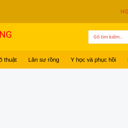
HO
ỜNG
Search
for:
õ thuật
Lân sư rồng
Y học và phục hồi