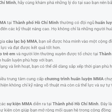
Chí Minh
, hãy cùng khám phá những lý do tại sao bạn nên b
MMA
tại
Thành phố Hồ Chí Minh
thường có đội ngũ
huấn lu
đến các kỹ thuật nâng cao. Họ không chỉ là những người hu
 gia
câu lạc bộ MMA
, bạn sẽ được hòa mình vào một cộng đồ
 lực và đạt được kết quả tốt hơn.
 trẻ em
và người lớn thường xuyên được tổ chức tại
Thành
h huấn luyện phù hợp với bạn.
ạng và linh hoạt, bạn có thể dễ dàng sắp xếp thời gian phù
hiều trung tâm cung cấp
chương trình huấn luyện MMA
chuy
thiện không chỉ kỹ năng võ thuật mà còn cả thể lực và sự tự t
 các
sự kiện MMA
diễn ra tại
Thành phố Hồ Chí Minh
. Đây l
 sự kiện còn giúp bạn mở rộng mối quan hệ trong cộng đồng 