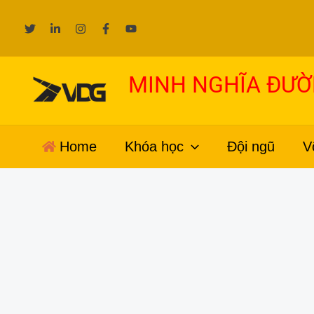
Nhảy
tới
nội
dung
MINH NGHĨA ĐƯ
Home
Khóa học
Đội ngũ
V