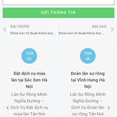
GỬI THÔNG TIN
Prev
BÀI TRƯỚC
BÀI SAU
Khóa học võ thuật Khóa học MMA cho trẻ em uy tín tại Quận 3 TP Hồ Chí Minh
Khóa học võ thuật Khóa học MMA cho trẻ em uy tín tại Quận 5 TP Hồ Chí Minh
TH8
TH8
06
05
Đặt dịch vụ múa
Đoàn lân sư rồng
lân tại Sóc Sơn Hà
tại Vĩnh Hưng Hà
Nội
Nội
Lân Sư Rồng Minh
Lân Sư Rồng Minh
Nghĩa Đường –
Nghĩa Đường –
Dịch Vụ Đặt dịch vụ
Dịch Vụ Đoàn lân
múa lân Tận Nơi
sư rồng Tận Nơi