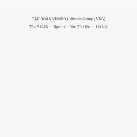
r
TẬP ĐOÀN VIMIDO ( Vimido Group | VDG)
Tòa B IA20 – Ciputra – Bắc Từ Liêm – Hà Nội