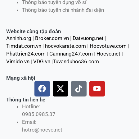
Thông báo tuyển dụng võ sĩ
Thông báo tuyển chi nhánh đại diện
Website cùng tập đoàn
Anninh.org
|
Broker.com.vn
|
Datvuong.net
|
Timdat.com.vn
|
hocvokarate.com
|
Hocvotuve.com
|
Phattrien24.com
|
Camnang247.com
|
Hocvo.net
|
Vimido.vn
|
VDG.vn
|
Tuvanduhoc36.com
Mạng xã hội
F
X
T
Y
a
-
i
o
c
t
k
u
Thông tin liên hệ
Hotline:
e
w
t
t
0985.0985.37
b
i
o
u
Email:
o
t
k
b
hotro@hocvo.net
o
t
e
k
e