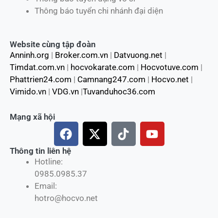
Thông báo tuyển chi nhánh đại diện
Website cùng tập đoàn
Anninh.org
|
Broker.com.vn
|
Datvuong.net
|
Timdat.com.vn
|
hocvokarate.com
|
Hocvotuve.com
|
Phattrien24.com
|
Camnang247.com
|
Hocvo.net
|
Vimido.vn
|
VDG.vn
|
Tuvanduhoc36.com
Mạng xã hội
F
X
T
Y
a
-
i
o
c
t
k
u
Thông tin liên hệ
Hotline:
e
w
t
t
0985.0985.37
b
i
o
u
Email:
o
t
k
b
hotro@hocvo.net
o
t
e
k
e