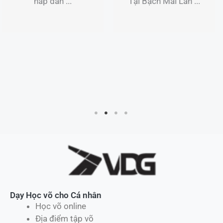
Tại Bạch Mai Lân ...
đề hấp ...
Dạy Học võ cho Cá nhân
Học võ online
Địa điểm tập võ