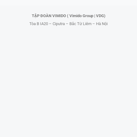
r
TẬP ĐOÀN VIMIDO ( Vimido Group | VDG)
Tòa B IA20 – Ciputra – Bắc Từ Liêm – Hà Nội