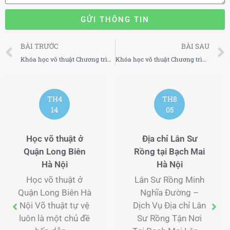
GỬI THÔNG TIN
Prev
BÀI TRƯỚC
BÀI SAU
Khóa học võ thuật Chương trình huấn luyện MMA uy tín tại Quận 4 TP Hồ Chí Minh
Khóa học võ thuật Chương trình huấn luyện MMA uy tín tại Quận 6 TP Hồ Chí Minh
TH8
TH4
05
15
Địa chỉ Lân Sư
Trung tâm võ thuật
Rồng tại Bạch Mai
ở Quận Cầu Giấy
Hà Nội
Hà Nội
Lân Sư Rồng Minh
Trung tâm võ thuật
Nghĩa Đường –
ở Quận Cầu Giấy
Dịch Vụ Địa chỉ Lân
Hà Nội Võ thuật tự
Sư Rồng Tận Nơi
vệ luôn là một chủ