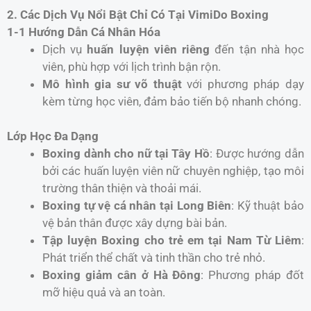
2. Các Dịch Vụ Nổi Bật Chỉ Có Tại VimiDo Boxing
1-1 Hướng Dẫn Cá Nhân Hóa
Dịch vụ
huấn luyện viên riêng
đến tận nhà học
viên, phù hợp với lịch trình bận rộn.
Mô hình gia sư võ thuật
với phương pháp dạy
kèm từng học viên, đảm bảo tiến bộ nhanh chóng.
Lớp Học Đa Dạng
Boxing dành cho nữ tại Tây Hồ
: Được hướng dẫn
bởi các huấn luyện viên nữ chuyên nghiệp, tạo môi
trường thân thiện và thoải mái.
Boxing tự vệ cá nhân tại Long Biên
: Kỹ thuật bảo
vệ bản thân được xây dựng bài bản.
Tập luyện Boxing cho trẻ em tại Nam Từ Liêm
:
Phát triển thể chất và tinh thần cho trẻ nhỏ.
Boxing giảm cân ở Hà Đông
: Phương pháp đốt
mỡ hiệu quả và an toàn.