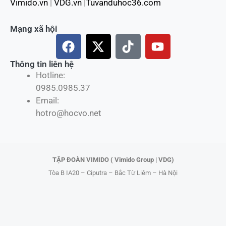
Vimido.vn
|
VDG.vn
|
Tuvanduhoc36.com
Mạng xã hội
F
X
T
Y
a
-
i
o
c
t
k
u
Thông tin liên hệ
Hotline:
e
w
t
t
0985.0985.37
b
i
o
u
Email:
o
t
k
b
hotro@hocvo.net
o
t
e
k
e
r
TẬP ĐOÀN VIMIDO ( Vimido Group | VDG)
Tòa B IA20 – Ciputra – Bắc Từ Liêm – Hà Nội