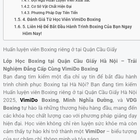
Đội Ngũ Huấn Luyện Viên Xuất Sắc
Cơ Sở Vật Chất Hiện Đại
Phương Pháp Dạy Tiên Tiến
4. Đánh Giá Từ Học Viên VimiDo Boxing
5. Liên Hệ Để Bắt Đầu Hành Trình Boxing Của Bạn Ngay
Hôm Nay!
Huấn luyện viên Boxing riêng ở tại Quận Cầu Giấy
Lớp Học Boxing tại Quận Cầu Giấy Hà Nội – Trải
Nghiệm Đẳng Cấp Cùng VimiDo Boxing
Bạn đang tìm kiếm một địa chỉ uy tín để bắt đầu hành
trình chinh phục Boxing tại Hà Nội? Bạn đang tìm kiếm
Huấn luyện viên Boxing riêng ở tại Quận Cầu Giấy Hà Nội
2025,
VimiDo
Boxing
,
Minh Nghĩa Đường
, và
VDG
Boxing
tự hào là những thương hiệu hàng đầu, mang đến
các khóa học chất lượng cao với phương pháp giảng dạy
hiện đại. Học viên không chỉ rèn luyện sức khỏe mà còn
cảm thấy tự hào khi trở thành một
VimiDor
– biểu tượng
của sự chăm chỉ, thông minh và tỏa sáng.