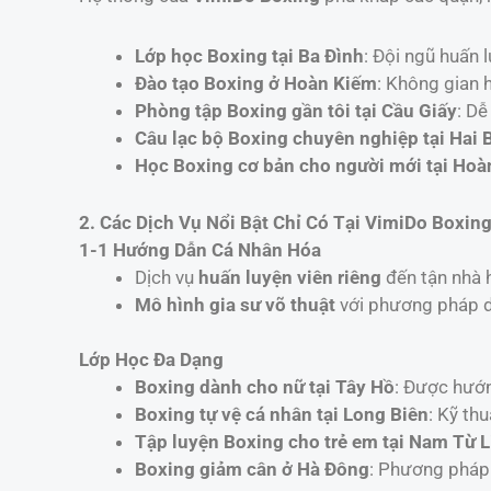
Lớp học Boxing tại Ba Đình
: Đội ngũ huấn 
Đào tạo Boxing ở Hoàn Kiếm
: Không gian h
Phòng tập Boxing gần tôi tại Cầu Giấy
: Dễ
Câu lạc bộ Boxing chuyên nghiệp tại Hai 
Học Boxing cơ bản cho người mới tại Hoà
2. Các Dịch Vụ Nổi Bật Chỉ Có Tại VimiDo Boxin
1-1 Hướng Dẫn Cá Nhân Hóa
Dịch vụ
huấn luyện viên riêng
đến tận nhà h
Mô hình gia sư võ thuật
với phương pháp d
Lớp Học Đa Dạng
Boxing dành cho nữ tại Tây Hồ
: Được hướn
Boxing tự vệ cá nhân tại Long Biên
: Kỹ th
Tập luyện Boxing cho trẻ em tại Nam Từ 
Boxing giảm cân ở Hà Đông
: Phương pháp 