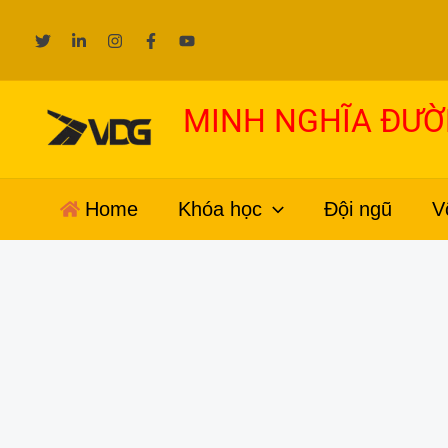
Nhảy
tới
nội
dung
MINH NGHĨA ĐƯ
Home
Khóa học
Đội ngũ
V