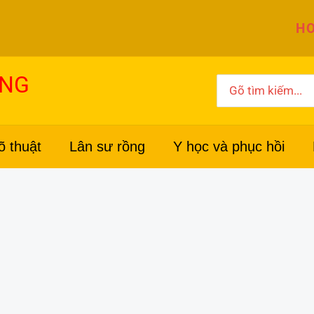
HO
ỜNG
Search
for:
õ thuật
Lân sư rồng
Y học và phục hồi