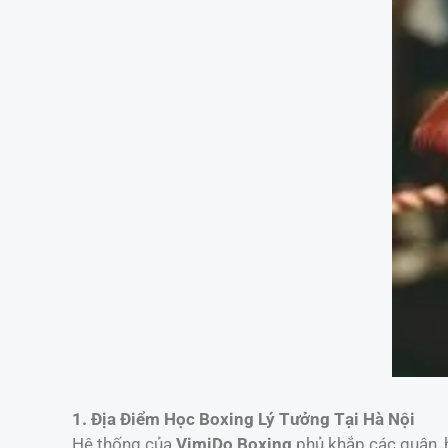
1. Địa Điểm Học Boxing Lý Tưởng Tại Hà Nội
Hệ thống của
VimiDo Boxing
phủ khắp các quận, h