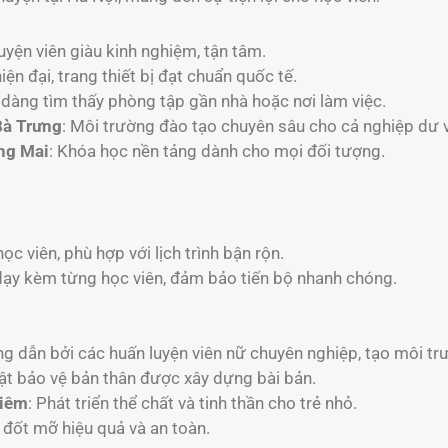
luyện viên giàu kinh nghiệm, tận tâm.
iện đại, trang thiết bị đạt chuẩn quốc tế.
 dàng tìm thấy phòng tập gần nhà hoặc nơi làm việc.
Bà Trưng
: Môi trường đào tạo chuyên sâu cho cả nghiệp dư 
ng Mai
: Khóa học nền tảng dành cho mọi đối tượng.
g
ọc viên, phù hợp với lịch trình bận rộn.
ạy kèm từng học viên, đảm bảo tiến bộ nhanh chóng.
g dẫn bởi các huấn luyện viên nữ chuyên nghiệp, tạo môi trư
uật bảo vệ bản thân được xây dựng bài bản.
Liêm
: Phát triển thể chất và tinh thần cho trẻ nhỏ.
đốt mỡ hiệu quả và an toàn.