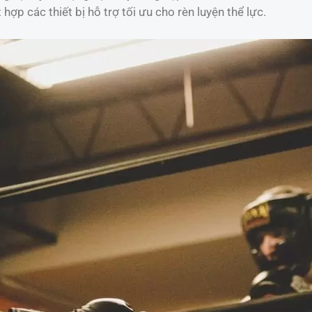
t hợp các thiết bị hỗ trợ tối ưu cho rèn luyện thể lực.