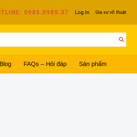
TLINE: 0985.0985.37
Log In
Gia sư võ thuật
Blog
FAQs – Hỏi đáp
Sản phẩm