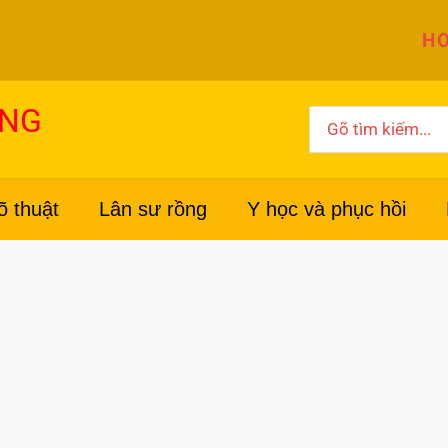
HO
ỜNG
Search
for:
õ thuật
Lân sư rồng
Y học và phục hồi