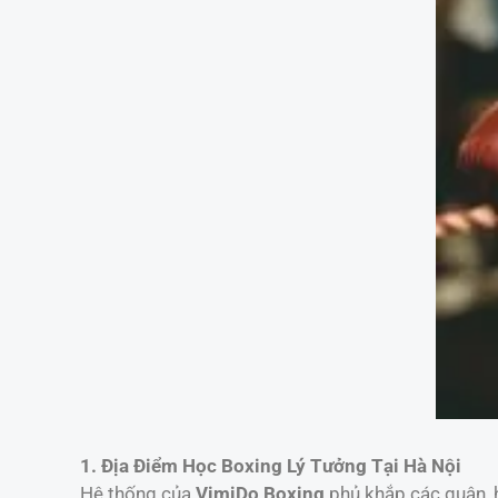
1. Địa Điểm Học Boxing Lý Tưởng Tại Hà Nội
Hệ thống của
VimiDo Boxing
phủ khắp các quận, h