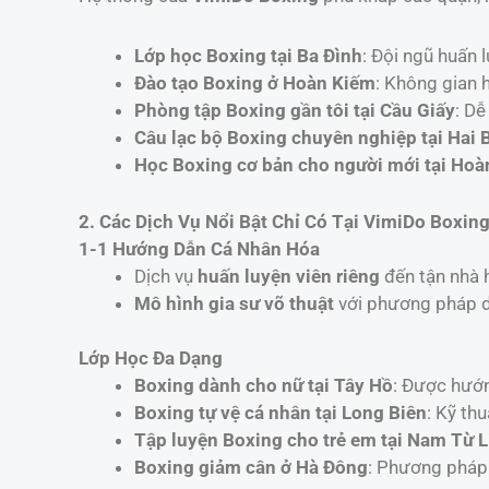
Lớp học Boxing tại Ba Đình
: Đội ngũ huấn 
Đào tạo Boxing ở Hoàn Kiếm
: Không gian h
Phòng tập Boxing gần tôi tại Cầu Giấy
: Dễ
Câu lạc bộ Boxing chuyên nghiệp tại Hai 
Học Boxing cơ bản cho người mới tại Hoà
2. Các Dịch Vụ Nổi Bật Chỉ Có Tại VimiDo Boxin
1-1 Hướng Dẫn Cá Nhân Hóa
Dịch vụ
huấn luyện viên riêng
đến tận nhà h
Mô hình gia sư võ thuật
với phương pháp d
Lớp Học Đa Dạng
Boxing dành cho nữ tại Tây Hồ
: Được hướn
Boxing tự vệ cá nhân tại Long Biên
: Kỹ th
Tập luyện Boxing cho trẻ em tại Nam Từ 
Boxing giảm cân ở Hà Đông
: Phương pháp 