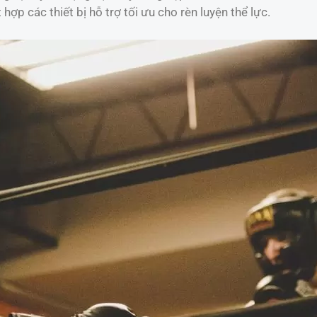
t hợp các thiết bị hỗ trợ tối ưu cho rèn luyện thể lực.