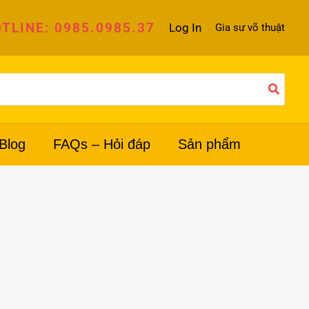
TLINE: 0985.0985.37
Log In
Gia sư võ thuật
Blog
FAQs – Hỏi đáp
Sản phẩm