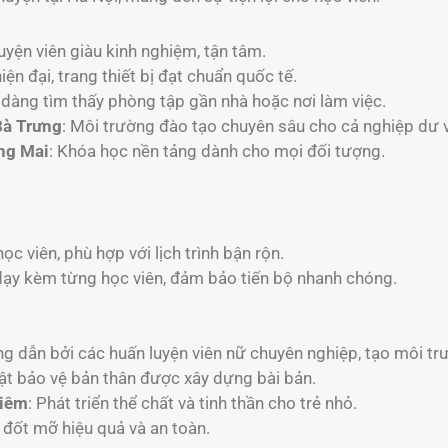
luyện viên giàu kinh nghiệm, tận tâm.
iện đại, trang thiết bị đạt chuẩn quốc tế.
 dàng tìm thấy phòng tập gần nhà hoặc nơi làm việc.
Bà Trưng
: Môi trường đào tạo chuyên sâu cho cả nghiệp dư 
ng Mai
: Khóa học nền tảng dành cho mọi đối tượng.
g
ọc viên, phù hợp với lịch trình bận rộn.
ạy kèm từng học viên, đảm bảo tiến bộ nhanh chóng.
g dẫn bởi các huấn luyện viên nữ chuyên nghiệp, tạo môi trư
uật bảo vệ bản thân được xây dựng bài bản.
Liêm
: Phát triển thể chất và tinh thần cho trẻ nhỏ.
đốt mỡ hiệu quả và an toàn.