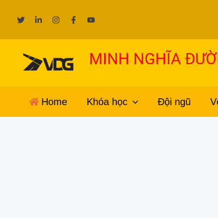
Nhảy
tới
nội
dung
MINH NGHĨA ĐƯ
Home
Khóa học
Đội ngũ
V