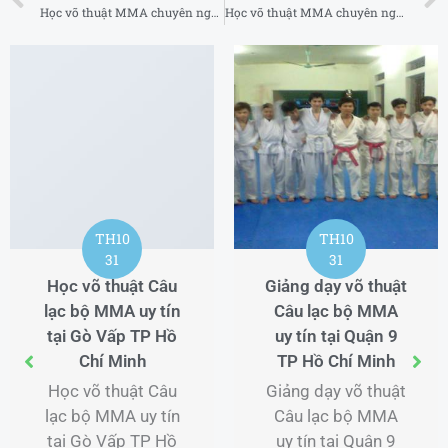
Học võ thuật MMA chuyên nghiệp uy tín tại Quận 5 TP Hồ Chí Minh
Học võ thuật MMA chuyên nghiệp uy tín tại Quận 7 TP Hồ Chí Minh
TH12
17
Học Boxing cơ
bản cho người mới
tại tại Huyện Ba Vì
TH1
Hà Nội 2025
02
Học Boxing cơ bản
Đội Lân Sư Rồng
cho người mới tại
tại Hà Tĩnh
tại Huyện Ba Vì Hà
Đội Lân Sư Rồng
Nội với chương
tại Hà Tĩnh Lân Sư
trình đào tạo từ cơ
Rồng Minh Nghĩa
bản đến nâng cao
Đường – Dịch Vụ
...
Múa Lân Sư Rồng