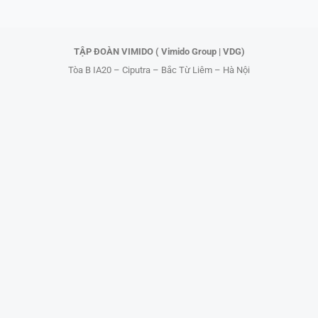
k
e
r
TẬP ĐOÀN VIMIDO ( Vimido Group | VDG)
Tòa B IA20 – Ciputra – Bắc Từ Liêm – Hà Nội