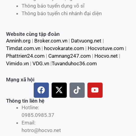
Thông báo tuyển dụng võ sĩ
Thông báo tuyển chi nhánh đại diện
Website cùng tập đoàn
Anninh.org
|
Broker.com.vn
|
Datvuong.net
|
Timdat.com.vn
|
hocvokarate.com
|
Hocvotuve.com
|
Phattrien24.com
|
Camnang247.com
|
Hocvo.net
|
Vimido.vn
|
VDG.vn
|
Tuvanduhoc36.com
Mạng xã hội
F
X
T
Y
a
-
i
o
c
t
k
u
Thông tin liên hệ
Hotline:
e
w
t
t
0985.0985.37
b
i
o
u
Email:
o
t
k
b
hotro@hocvo.net
o
t
e