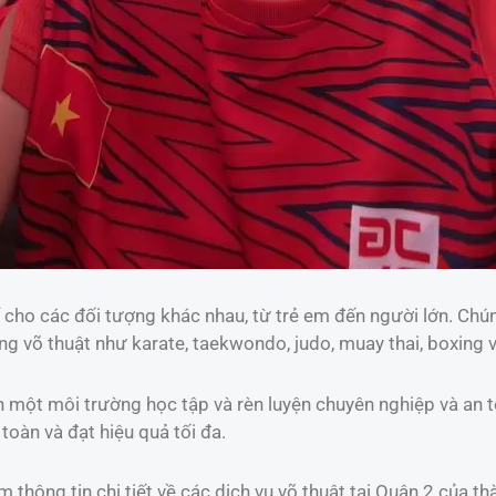
 cho các đối tượng khác nhau, từ trẻ em đến người lớn. Chún
g võ thuật như karate, taekwondo, judo, muay thai, boxing 
một môi trường học tập và rèn luyện chuyên nghiệp và an to
toàn và đạt hiệu quả tối đa.
m thông tin chi tiết về các dịch vụ võ thuật tại Quận 2 của 