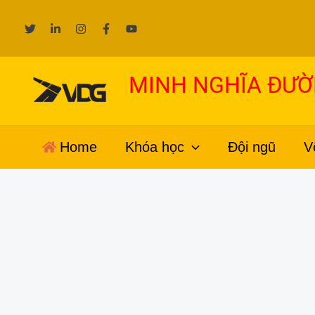
Nhảy
tới
nội
dung
MINH NGHĨA ĐƯ
Home
Khóa học
Đội ngũ
V