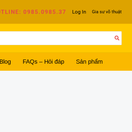
TLINE: 0985.0985.37
Log In
Gia sư võ thuật
Blog
FAQs – Hỏi đáp
Sản phẩm