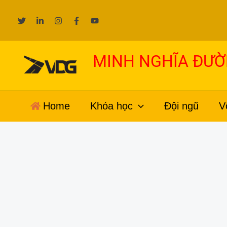
Nhảy
tới
nội
dung
MINH NGHĨA ĐƯ
Home
Khóa học
Đội ngũ
V