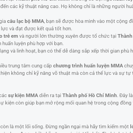
đến các kỹ thuật nâng cao. Họ không chỉ là những người hu
 gia
câu lạc bộ MMA
, bạn sẽ được hòa mình vào một cộng đồ
 lực và đạt được kết quả tốt hơn.
 trẻ em
và người lớn thường xuyên được tổ chức tại
Thành
h huấn luyện phù hợp với bạn.
ạng và linh hoạt, bạn có thể dễ dàng sắp xếp thời gian phù
hiều trung tâm cung cấp
chương trình huấn luyện MMA
chuy
thiện không chỉ kỹ năng võ thuật mà còn cả thể lực và sự tự t
 các
sự kiện MMA
diễn ra tại
Thành phố Hồ Chí Minh
. Đây l
 sự kiện còn giúp bạn mở rộng mối quan hệ trong cộng đồng 
còn là một lối sống. Đừng ngần ngại mà hãy tìm kiếm một
l