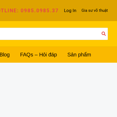
TLINE: 0985.0985.37
Log In
Gia sư võ thuật
Blog
FAQs – Hỏi đáp
Sản phẩm