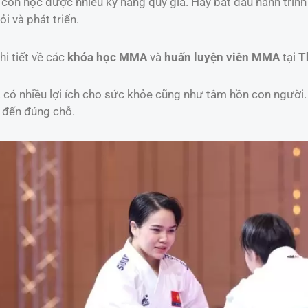
còn học được nhiều kỹ năng quý giá. Hãy bắt đầu hành trìn
i và phát triển.
hi tiết về các
khóa học MMA
và
huấn luyện viên MMA
tại
T
và có nhiều lợi ích cho sức khỏe cũng như tâm hồn con người
ã đến đúng chỗ.