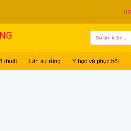
HO
ỜNG
Search
for:
õ thuật
Lân sư rồng
Y học và phục hồi