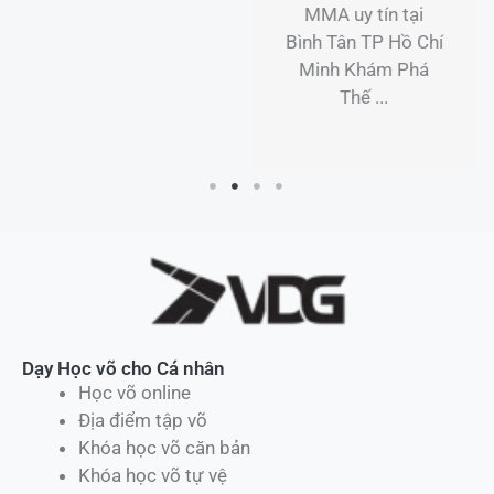
MMA uy tín tại
Võ Thuật MMA:
Bình Tân TP Hồ Chí
Địa ...
Minh Khám Phá
Thế ...
Dạy Học võ cho Cá nhân
Học võ online
Địa điểm tập võ
Khóa học võ căn bản
Khóa học võ tự vệ