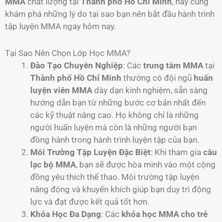
MMA
chất lượng tại
Thành phố Hồ Chí Minh
, hãy cùng
khám phá những lý do tại sao bạn nên bắt đầu hành trình
tập luyện MMA ngay hôm nay.
Tại Sao Nên Chọn Lớp Học MMA?
Đào Tạo Chuyên Nghiệp
: Các
trung tâm MMA
tại
Thành phố Hồ Chí Minh
thường có đội ngũ
huấn
luyện viên MMA
dày dạn kinh nghiệm, sẵn sàng
hướng dẫn bạn từ những bước cơ bản nhất đến
các kỹ thuật nâng cao. Họ không chỉ là những
người huấn luyện mà còn là những người bạn
đồng hành trong hành trình luyện tập của bạn.
Môi Trường Tập Luyện Đặc Biệt
: Khi tham gia
câu
lạc bộ MMA
, bạn sẽ được hòa mình vào một cộng
đồng yêu thích thể thao. Môi trường tập luyện
năng động và khuyến khích giúp bạn duy trì động
lực và đạt được kết quả tốt hơn.
Khóa Học Đa Dạng
: Các
khóa học MMA cho trẻ