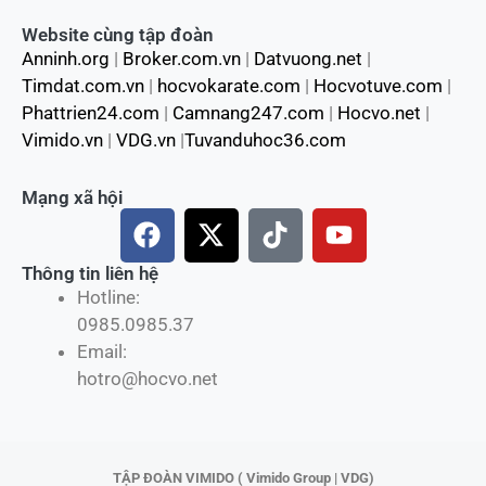
Website cùng tập đoàn
Anninh.org
|
Broker.com.vn
|
Datvuong.net
|
Timdat.com.vn
|
hocvokarate.com
|
Hocvotuve.com
|
Phattrien24.com
|
Camnang247.com
|
Hocvo.net
|
Vimido.vn
|
VDG.vn
|
Tuvanduhoc36.com
Mạng xã hội
F
X
T
Y
a
-
i
o
c
t
k
u
Thông tin liên hệ
Hotline:
e
w
t
t
0985.0985.37
b
i
o
u
Email:
o
t
k
b
hotro@hocvo.net
o
t
e
k
e
r
TẬP ĐOÀN VIMIDO ( Vimido Group | VDG)