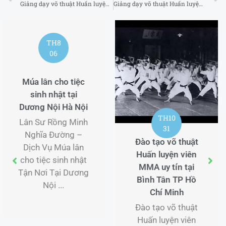
Giảng dạy võ thuật Huấn luyện viên MMA uy tín tại Tân Bình TP Hồ Chí Minh
Giảng dạy võ thuật Huấn luyện viên MMA uy tín tại Thủ Đức TP Hồ Chí Minh
TH10
TH10
31
31
Đào tạo võ thuật
Võ đường MMA uy
Huấn luyện viên
tín tại Bình Thạnh
MMA uy tín tại
TP Hồ Chí Minh
Bình Tân TP Hồ
Võ đường MMA uy
Chí Minh
tín tại Bình Thạnh
Đào tạo võ thuật
TP Hồ Chí Minh
Huấn luyện viên
Khám Phá Thế Giới