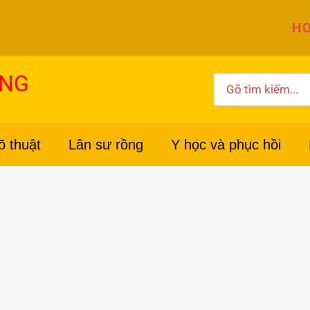
HO
ỜNG
Search
for:
õ thuật
Lân sư rồng
Y học và phục hồi