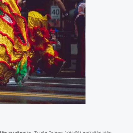
lân sư rồng
tại Tuyên Quang. Với đội ngũ diễn viên