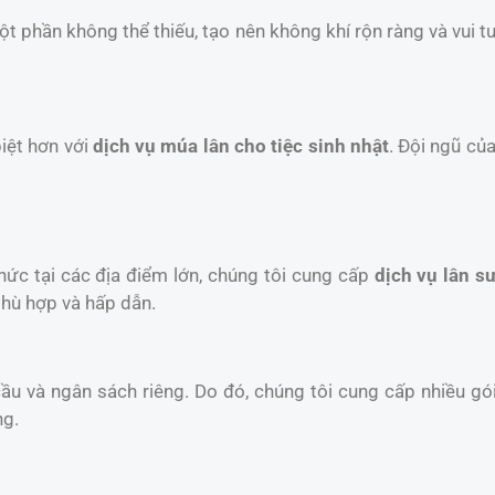
một phần không thể thiếu, tạo nên không khí rộn ràng và vui t
iệt hơn với
dịch vụ múa lân cho tiệc sinh nhật
. Đội ngũ củ
chức tại các địa điểm lớn, chúng tôi cung cấp
dịch vụ lân sư
phù hợp và hấp dẫn.
u và ngân sách riêng. Do đó, chúng tôi cung cấp nhiều gói
ng.