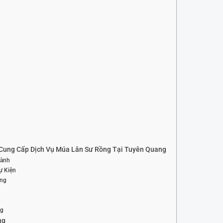
Cung Cấp Dịch Vụ Múa Lân Sư Rồng Tại Tuyên Quang
Lành
ự Kiện
ợng
ng
ng