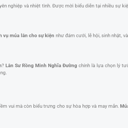
yên nghiệp và nhiệt tình. Được mời biểu diễn tại nhiều sự k
h vụ múa lân cho sự kiện
như đám cưới, lễ hội, sinh nhật, 
n
?
Lân Sư Rồng Minh Nghĩa Đường
chính là lựa chọn lý tư
ồng.
niềm vui mà còn biểu trưng cho sự hòa hợp và may mắn.
Múa