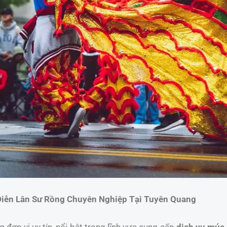
Diễn Lân Sư Rồng Chuyên Nghiệp Tại Tuyên Quang
đơn vị uy tín, nổi bật trong lĩnh vực cung cấp
dịch vụ múa 