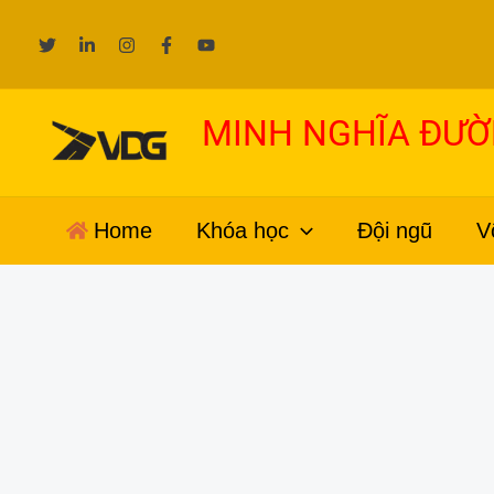
Nhảy
tới
nội
dung
MINH NGHĨA ĐƯ
Home
Khóa học
Đội ngũ
V