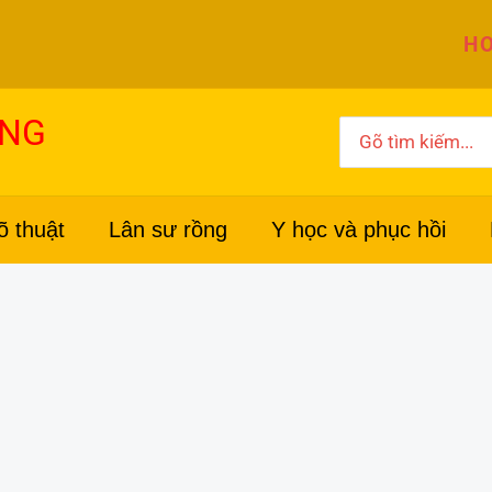
HO
ỜNG
Search
for:
õ thuật
Lân sư rồng
Y học và phục hồi