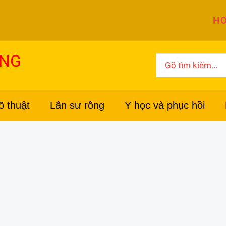
HO
ỜNG
Search
for:
õ thuật
Lân sư rồng
Y học và phục hồi