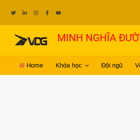
Nhảy
tới
nội
dung
MINH NGHĨA ĐƯ
Home
Khóa học
Đội ngũ
V