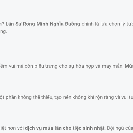
n
?
Lân Sư Rồng Minh Nghĩa Đường
chính là lựa chọn lý tư
ồng.
niềm vui mà còn biểu trưng cho sự hòa hợp và may mắn.
Múa
một phần không thể thiếu, tạo nên không khí rộn ràng và vui t
iệt hơn với
dịch vụ múa lân cho tiệc sinh nhật
. Đội ngũ củ