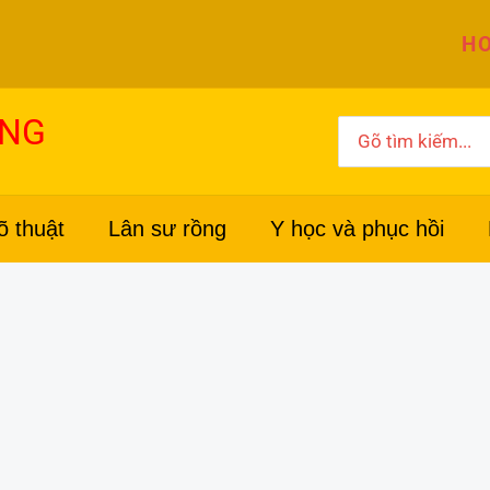
HO
ỜNG
Search
for:
õ thuật
Lân sư rồng
Y học và phục hồi