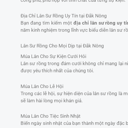
công phu, phù hợp với tính chất của từng sự kiện.
Địa Chỉ Lân Sư Rồng Uy Tín tại Đắk Nông
Bạn đang tìm kiếm một
địa chỉ lân sư rồng uy tí
năm kinh nghiệm trong lĩnh vực biểu diễn lân sư r
Lân Sư Rồng Cho Mọi Dịp tại Đắk Nông
Múa Lân Cho Sự Kiện Cưới Hỏi
Lân sư rồng trong đám cưới không chỉ mang lại 
được yêu thích nhất của chúng tôi.
Múa Lân Cho Lễ Hội
Trong các lễ hội, sự hiện diện của lân sư rồng là 
sẽ làm hài lòng mọi khán giả.
Múa Lân Cho Tiệc Sinh Nhật
Biến ngày sinh nhật của bạn thành một ngày đặc b