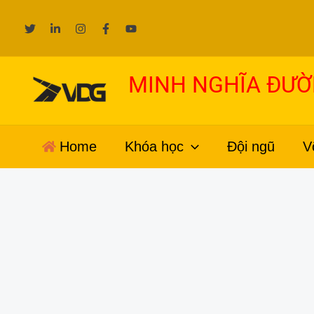
Nhảy
tới
nội
dung
MINH NGHĨA ĐƯ
Home
Khóa học
Đội ngũ
V