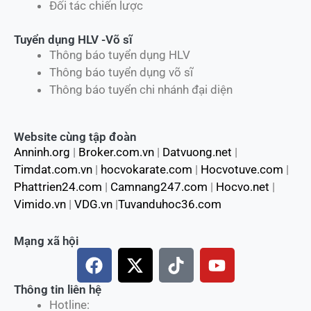
Đối tác chiến lược
Tuyển dụng HLV -Võ sĩ
Thông báo tuyển dụng HLV
Thông báo tuyển dụng võ sĩ
Thông báo tuyển chi nhánh đại diện
Website cùng tập đoàn
Anninh.org
|
Broker.com.vn
|
Datvuong.net
|
Timdat.com.vn
|
hocvokarate.com
|
Hocvotuve.com
|
Phattrien24.com
|
Camnang247.com
|
Hocvo.net
|
Vimido.vn
|
VDG.vn
|
Tuvanduhoc36.com
Mạng xã hội
F
X
T
Y
a
-
i
o
c
t
k
u
Thông tin liên hệ
Hotline:
e
w
t
t