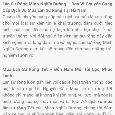
Lân Sư Rồng Minh Nghĩa Đường – Đơn Vị Chuyên Cung
Cấp Dịch Vụ Múa Lân Sư Rồng Tại Hà Nam
Chúng tôi chuyên cung cấp các dịch vụ múa lân sư rồng
cho mọi loại sự kiện từ lễ khai trương, đám cưới, tiệc
sinh nhật, cho đến các sự kiện lớn như hội chợ, lễ hội
truyền thống. Với đội ngũ diễn viên lân sư rồng dày dặn
kinh nghiệm và lòng đam mê với nghề, Lân sư rồng Minh
Nghĩa Đường cam kết sẽ mang đến cho bạn những trải
nghiệm tuyệt vời.
Múa Lân Sư Rồng Tết – Đón Năm Mới Tài Lộc, Phúc
Lành
Lân sư rồng luôn gắn liền với các lễ hội truyền thống, đặc
biệt là vào dịp Tết Nguyên Đán. Múa lân sư rồng Tết
không chỉ mang lại không khí rộn ràng, vui tươi mà còn là
biểu tượng của sự may mắn và tài lộc. Với dịch vụ
múa
lân sư rồng Tết
của Minh Nghĩa Đường, chúng tôi đảm
bảo sẽ tạo ra những màn biểu diễn sôi động và đầy ý