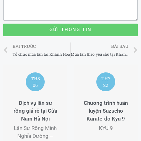
GỬI THÔNG TIN
Prev
BÀI TRƯỚC
BÀI SAU
Tổ chức múa lân tại Khánh Hòa
Múa lân theo yêu cầu tại Khánh Hòa
TH8
TH7
06
22
Dịch vụ lân sư
Chương trình huấn
rồng giá rẻ tại Cửa
luyện Suzucho
Nam Hà Nội
Karate-do Kyu 9
Lân Sư Rồng Minh
KYU 9
Nghĩa Đường –