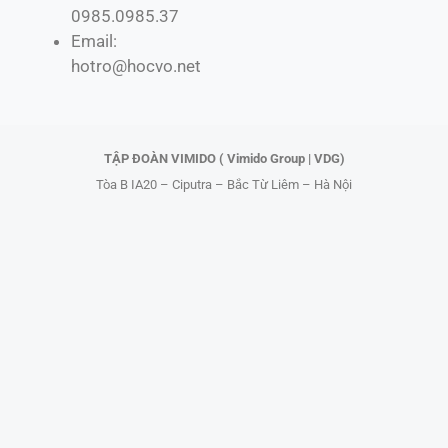
0985.0985.37
b
i
o
u
Email:
o
t
k
b
hotro@hocvo.net
o
t
e
k
e
r
TẬP ĐOÀN VIMIDO ( Vimido Group | VDG)
Tòa B IA20 – Ciputra – Bắc Từ Liêm – Hà Nội