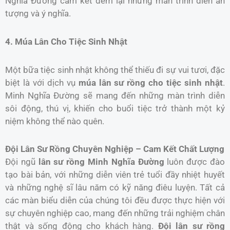
Nghĩa Đường cam kết đem lại những màn trình diễn ấn
tượng và ý nghĩa.
4. Múa Lân Cho Tiệc Sinh Nhật
Một bữa tiệc sinh nhật không thể thiếu đi sự vui tươi, đặc
biệt là với dịch vụ
múa lân sư rồng cho tiệc sinh nhật
.
Minh Nghĩa Đường sẽ mang đến những màn trình diễn
sôi động, thú vị, khiến cho buổi tiệc trở thành một kỷ
niệm không thể nào quên.
Đội Lân Sư Rồng Chuyên Nghiệp – Cam Kết Chất Lượng
Đội ngũ
lân sư rồng Minh Nghĩa Đường
luôn được đào
tạo bài bản, với những diễn viên trẻ tuổi đầy nhiệt huyết
và những nghệ sĩ lâu năm có kỹ năng điêu luyện. Tất cả
các màn biểu diễn của chúng tôi đều được thực hiện với
sự chuyên nghiệp cao, mang đến những trải nghiệm chân
thật và sống động cho khách hàng.
Đội lân sư rồng