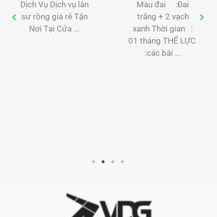
Dịch Vụ Dịch vụ lân
Màu đai :Đai
sư rồng giá rẻ Tận
trắng + 2 vạch
Nơi Tại Cửa ...
xanh Thời gian :
01 tháng THỂ LỰC
:các bài ...