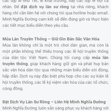
các dịp lễ như Tết, lễ khai trương, hay các dịp lễ hội cá
nhân. Để
đặt dịch vụ lân sư rồng
tại nhà riêng, khách
hàng chỉ cần liên hệ với chúng tôi qua hotline hoặc email.
Minh Nghĩa Đường cam kết sẽ đến đúng giờ và thực hiện
các tiết mục biểu diễn theo yêu cầu.
Múa Lân Truyền Thống – Giữ Gìn Bản Sắc Văn Hóa
Múa lân không chỉ là một trò chơi dân gian, mà còn là
một phần không thể thiếu trong các lễ hội truyền thống
của dân tộc Việt Nam. Chúng tôi cung cấp
múa lân
truyền thống
, giúp khách hàng giữ gìn và phát huy bản
sắc văn hóa dân tộc qua những màn biểu diễn sôi động,
hấp dẫn. Dịch vụ này đặc biệt phù hợp cho các sự kiện lễ
hội truyền thống, các lễ kỷ niệm văn hóa của các tổ chức,
cộng đồng.
Đặt Dịch Vụ Lân Sư Rồng – Liên Hệ Minh Nghĩa Đường
Minh Nghĩa Đường luôn sẵn sàng phục vụ khách hàng với