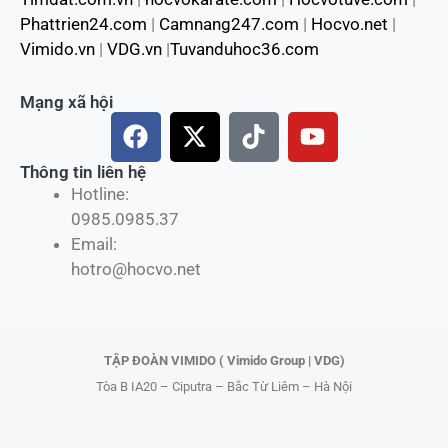
Phattrien24.com
|
Camnang247.com
|
Hocvo.net
|
Vimido.vn
|
VDG.vn
|
Tuvanduhoc36.com
Mạng xã hội
F
X
T
Y
a
-
i
o
c
t
k
u
Thông tin liên hệ
Hotline:
e
w
t
t
0985.0985.37
b
i
o
u
Email:
o
t
k
b
hotro@hocvo.net
o
t
e
k
e
r
TẬP ĐOÀN VIMIDO ( Vimido Group | VDG)
Tòa B IA20 – Ciputra – Bắc Từ Liêm – Hà Nội