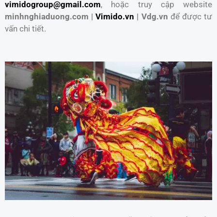
vimidogroup@gmail.com
, hoặc truy cập website
minhnghiaduong.com |
Vimido.vn
| Vdg.vn
để được tư
vấn chi tiết.