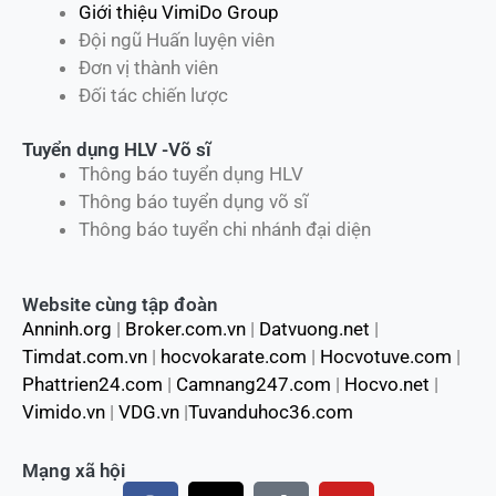
Giới thiệu VimiDo Group
Đội ngũ Huấn luyện viên
Đơn vị thành viên
Đối tác chiến lược
Tuyển dụng HLV -Võ sĩ
Thông báo tuyển dụng HLV
Thông báo tuyển dụng võ sĩ
Thông báo tuyển chi nhánh đại diện
Website cùng tập đoàn
Anninh.org
|
Broker.com.vn
|
Datvuong.net
|
Timdat.com.vn
|
hocvokarate.com
|
Hocvotuve.com
|
Phattrien24.com
|
Camnang247.com
|
Hocvo.net
|
Vimido.vn
|
VDG.vn
|
Tuvanduhoc36.com
Mạng xã hội
F
X
T
Y