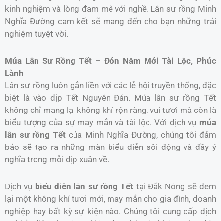
kinh nghiệm và lòng đam mê với nghề, Lân sư rồng Minh
Nghĩa Đường cam kết sẽ mang đến cho bạn những trải
nghiệm tuyệt vời.
Múa Lân Sư Rồng Tết – Đón Năm Mới Tài Lộc, Phúc
Lành
Lân sư rồng luôn gắn liền với các lễ hội truyền thống, đặc
biệt là vào dịp Tết Nguyên Đán. Múa lân sư rồng Tết
không chỉ mang lại không khí rộn ràng, vui tươi mà còn là
biểu tượng của sự may mắn và tài lộc. Với dịch vụ
múa
lân sư rồng Tết
của Minh Nghĩa Đường, chúng tôi đảm
bảo sẽ tạo ra những màn biểu diễn sôi động và đầy ý
nghĩa trong mỗi dịp xuân về.
Dịch vụ
biểu diễn lân sư rồng Tết
tại Đắk Nông sẽ đem
lại một không khí tươi mới, may mắn cho gia đình, doanh
nghiệp hay bất kỳ sự kiện nào. Chúng tôi cung cấp dịch