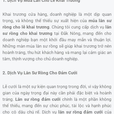
1. Dịch Vụ Múa Lân Cho Lễ Khai Trương
Khai trương cửa hàng, doanh nghiệp là một dịp quan
trọng, và không thể thiếu sự xuất hiện của
múa lân sư
rồng cho lễ khai trương
. Chúng tôi cung cấp dịch vụ
lân
sư rồng cho khai trương
tại Đắk Nông, mang đến cho
doanh nghiệp bạn một khởi đầu may mắn và thuận lợi.
Những màn múa lân sư rồng sẽ giúp khai trương trở nên
hoành tráng, thu hút khách hàng và mang lại cảm giác an
tâm, thịnh vượng cho chủ doanh nghiệp.
2. Dịch Vụ Lân Sư Rồng Cho Đám Cưới
Lễ cưới là một sự kiện quan trọng trong đời, vì vậy không
gian của ngày trọng đại này cần phải đặc biệt và hoành
tráng.
Lân sư rồng đám cưới
chính là một phần không
thể thiếu, mang đến sự chúc phúc, tài lộc và hạnh phúc
cho cô dâu chú rể. Dịch vụ
lân sư rồng đám cưới
của