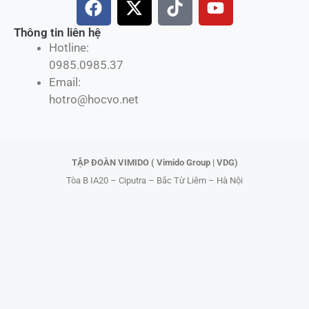
a
-
i
o
c
t
k
u
Thông tin liên hệ
Hotline:
e
w
t
t
0985.0985.37
b
i
o
u
Email:
o
t
k
b
hotro@hocvo.net
o
t
e
k
e
r
TẬP ĐOÀN VIMIDO ( Vimido Group | VDG)
Tòa B IA20 – Ciputra – Bắc Từ Liêm – Hà Nội