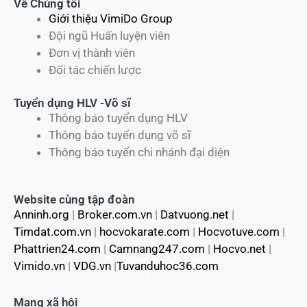
Về Chúng tôi
Giới thiệu VimiDo Group
Đội ngũ Huấn luyện viên
Đơn vị thành viên
Đối tác chiến lược
Tuyển dụng HLV -Võ sĩ
Thông báo tuyển dụng HLV
Thông báo tuyển dụng võ sĩ
Thông báo tuyển chi nhánh đại diện
Website cùng tập đoàn
Anninh.org
|
Broker.com.vn
|
Datvuong.net
|
Timdat.com.vn
|
hocvokarate.com
|
Hocvotuve.com
|
Phattrien24.com
|
Camnang247.com
|
Hocvo.net
|
Vimido.vn
|
VDG.vn
|
Tuvanduhoc36.com
Mạng xã hội