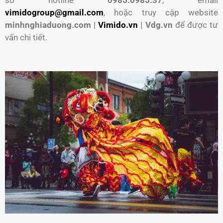
vimidogroup@gmail.com
, hoặc truy cập website
minhnghiaduong.com |
Vimido.vn
| Vdg.vn
để được tư
vấn chi tiết.