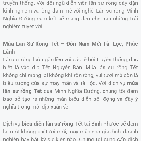
truyền thống. Với đội ngũ diễn viên lân sư rồng dày dặn
kinh nghiệm và lòng đam mê với nghề, Lân sư rồng Minh
Nghĩa Đường cam kết sẽ mang đến cho bạn những trải
nghiệm tuyệt vời.
Múa Lân Sư Rồng Tết – Đón Năm Mới Tài Lộc, Phúc
Lành
Lân sư rồng luôn gắn liền với các lễ hội truyền thống, đặc
biệt là vào dịp Tết Nguyên Đán. Múa lân sư rồng Tết
không chỉ mang lại không khí rộn ràng, vui tươi mà còn là
biểu tượng của sự may mắn và tài lộc. Với dịch vụ
múa
lân sư rồng Tết
của Minh Nghĩa Đường, chúng tôi đảm
bảo sẽ tạo ra những màn biểu diễn sôi động và đầy ý
nghĩa trong mỗi dịp xuân về.
Dịch vụ
biểu diễn lân sư rồng Tết
tại Bình Phước sẽ đem
lại một không khí tươi mới, may mắn cho gia đình, doanh
nghiệp hay bất kỳ sự kiện nào. Chúng tôi cung cấp dịch