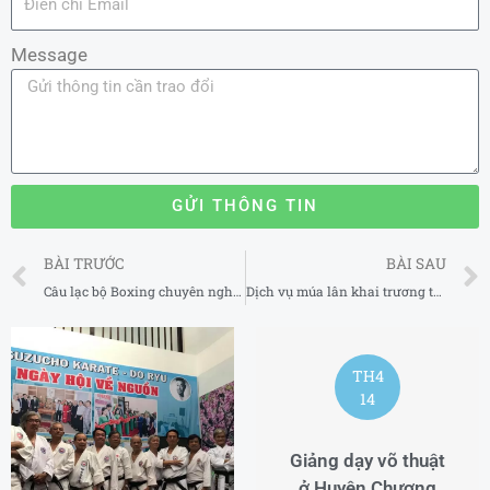
Message
GỬI THÔNG TIN
Prev
BÀI TRƯỚC
BÀI SAU
Câu lạc bộ Boxing chuyên nghiệp tại Đà Nẵng
Dịch vụ múa lân khai trương tại Cần Thơ
TH4
14
Giảng dạy võ thuật
ở Huyện Chương