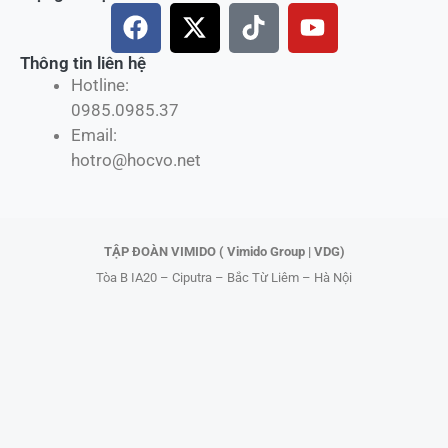
F
X
T
Y
a
-
i
o
c
t
k
u
Thông tin liên hệ
Hotline:
e
w
t
t
0985.0985.37
b
i
o
u
Email:
o
t
k
b
hotro@hocvo.net
o
t
e
k
e
r
TẬP ĐOÀN VIMIDO ( Vimido Group | VDG)
Tòa B IA20 – Ciputra – Bắc Từ Liêm – Hà Nội