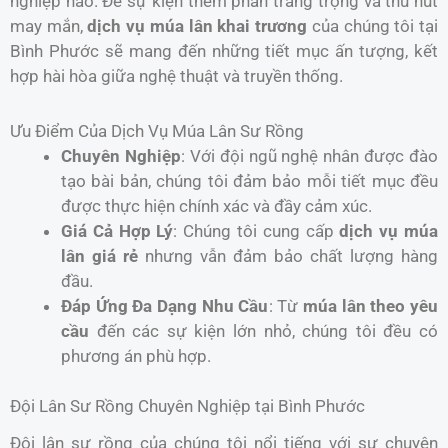
nghiệp nào. Để sự kiện thêm phần trang trọng và thu hút
may mắn,
dịch vụ múa lân khai trương
của chúng tôi tại
Bình Phước sẽ mang đến những tiết mục ấn tượng, kết
hợp hài hòa giữa nghệ thuật và truyền thống.
Ưu Điểm Của Dịch Vụ Múa Lân Sư Rồng
Chuyên Nghiệp
: Với đội ngũ nghệ nhân được đào
tạo bài bản, chúng tôi đảm bảo mỗi tiết mục đều
được thực hiện chính xác và đầy cảm xúc.
Giá Cả Hợp Lý
: Chúng tôi cung cấp
dịch vụ múa
lân giá rẻ
nhưng vẫn đảm bảo chất lượng hàng
đầu.
Đáp Ứng Đa Dạng Nhu Cầu
: Từ
múa lân theo yêu
cầu
đến các sự kiện lớn nhỏ, chúng tôi đều có
phương án phù hợp.
Đội Lân Sư Rồng Chuyên Nghiệp tại Bình Phước
Đội lân sư rồng của chúng tôi nổi tiếng với sự chuyên