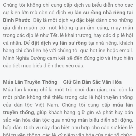
Chúng tôi không chỉ cung cấp dịch vụ biểu diễn cho các
sự kiện lớn mà còn có dịch vụ
lân sư rồng nhà riêng tại
Bình Phước
. Đây là một dịch vụ đặc biệt dành cho những
gia đình muốn có một không gian ấm cúng, may mắn
trong các dịp lễ như Tết, lễ khai trương, hay các dịp lễ hội
cá nhân. Để
đặt dịch vụ lân sư rồng
tại nhà riêng, khách
hàng chỉ cần liên hệ với chúng tôi qua hotline hoặc email.
Minh Nghĩa Đường cam kết sẽ đến đúng giờ và thực hiện
các tiết mục biểu diễn theo yêu cầu.
Múa Lân Truyền Thống – Giữ Gìn Bản Sắc Văn Hóa
Múa lân không chỉ là một trò chơi dân gian, mà còn là
một phần không thể thiếu trong các lễ hội truyền thống
của dân tộc Việt Nam. Chúng tôi cung cấp
múa lân
truyền thống
, giúp khách hàng giữ gìn và phát huy bản
sắc văn hóa dân tộc qua những màn biểu diễn sôi động,
hấp dẫn. Dịch vụ này đặc biệt phù hợp cho các sự kiện lễ
hội truyền thống, các lễ kỷ niệm văn hóa của các tổ chức,