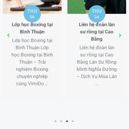
Quảng Oai tại Hà
Phúc Thọ Hà Nội
Nội
2025
Khám phá các
Phòng tập Boxing
phòng chẩn trị Y
giá rẻ tại tại Huyện
học cổ truyền
Phúc Thọ Hà Nội
Quảng Oai tại Hà
với chương trình
Nội – nơi ứng dụng
đào tạo từ cơ bản
tinh hoa Đông y
đến nâng cao tại
trong trị ...
VimiDo ...