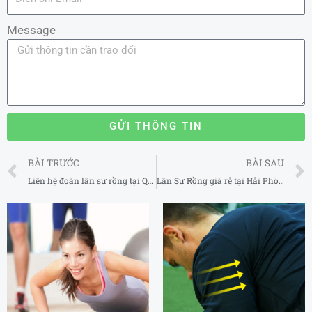
Message
GỬI THÔNG TIN
Prev
BÀI TRƯỚC
BÀI SAU
Liên hệ đoàn lân sư rồng tại Quảng Ngãi
Lân Sư Rồng giá rẻ tại Hải Phòng
TH10
TH12
02
19
Phòng chẩn trị Y
Phòng tập Boxing
học cổ truyền
giá rẻ tại tại Huyện