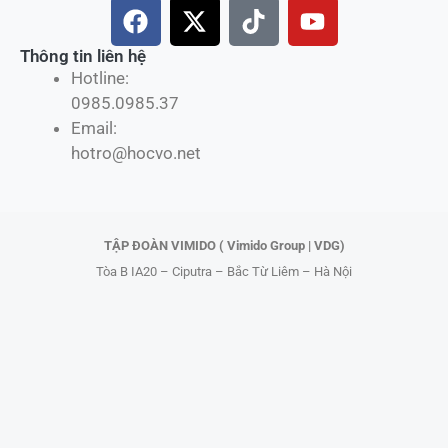
F
X
T
Y
a
-
i
o
c
t
k
u
Thông tin liên hệ
Hotline:
e
w
t
t
0985.0985.37
b
i
o
u
Email:
o
t
k
b
hotro@hocvo.net
o
t
e
k
e
r
TẬP ĐOÀN VIMIDO ( Vimido Group | VDG)
Tòa B IA20 – Ciputra – Bắc Từ Liêm – Hà Nội