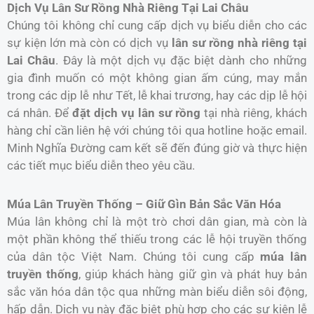
Dịch Vụ Lân Sư Rồng Nhà Riêng Tại Lai Châu
Chúng tôi không chỉ cung cấp dịch vụ biểu diễn cho các
sự kiện lớn mà còn có dịch vụ
lân sư rồng nhà riêng tại
Lai Châu
. Đây là một dịch vụ đặc biệt dành cho những
gia đình muốn có một không gian ấm cúng, may mắn
trong các dịp lễ như Tết, lễ khai trương, hay các dịp lễ hội
cá nhân. Để
đặt dịch vụ lân sư rồng
tại nhà riêng, khách
hàng chỉ cần liên hệ với chúng tôi qua hotline hoặc email.
Minh Nghĩa Đường cam kết sẽ đến đúng giờ và thực hiện
các tiết mục biểu diễn theo yêu cầu.
Múa Lân Truyền Thống – Giữ Gìn Bản Sắc Văn Hóa
Múa lân không chỉ là một trò chơi dân gian, mà còn là
một phần không thể thiếu trong các lễ hội truyền thống
của dân tộc Việt Nam. Chúng tôi cung cấp
múa lân
truyền thống
, giúp khách hàng giữ gìn và phát huy bản
sắc văn hóa dân tộc qua những màn biểu diễn sôi động,
hấp dẫn. Dịch vụ này đặc biệt phù hợp cho các sự kiện lễ