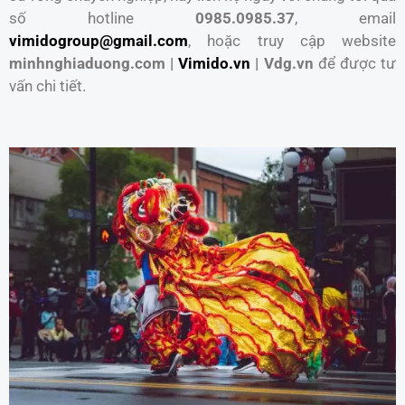
số hotline
0985.0985.37
, email
vimidogroup@gmail.com
, hoặc truy cập website
minhnghiaduong.com |
Vimido.vn
| Vdg.vn
để được tư
vấn chi tiết.