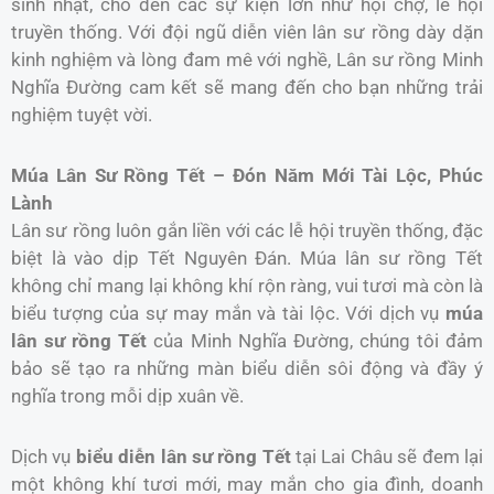
sinh nhật, cho đến các sự kiện lớn như hội chợ, lễ hội
truyền thống. Với đội ngũ diễn viên lân sư rồng dày dặn
kinh nghiệm và lòng đam mê với nghề, Lân sư rồng Minh
Nghĩa Đường cam kết sẽ mang đến cho bạn những trải
nghiệm tuyệt vời.
Múa Lân Sư Rồng Tết – Đón Năm Mới Tài Lộc, Phúc
Lành
Lân sư rồng luôn gắn liền với các lễ hội truyền thống, đặc
biệt là vào dịp Tết Nguyên Đán. Múa lân sư rồng Tết
không chỉ mang lại không khí rộn ràng, vui tươi mà còn là
biểu tượng của sự may mắn và tài lộc. Với dịch vụ
múa
lân sư rồng Tết
của Minh Nghĩa Đường, chúng tôi đảm
bảo sẽ tạo ra những màn biểu diễn sôi động và đầy ý
nghĩa trong mỗi dịp xuân về.
Dịch vụ
biểu diễn lân sư rồng Tết
tại Lai Châu sẽ đem lại
một không khí tươi mới, may mắn cho gia đình, doanh