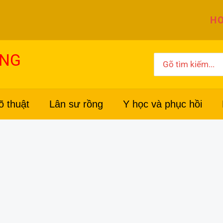
HO
ỜNG
Search
for:
õ thuật
Lân sư rồng
Y học và phục hồi