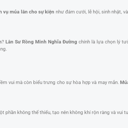
h vụ múa lân cho sự kiện
như đám cưới, lễ hội, sinh nhật, 
n
?
Lân Sư Rồng Minh Nghĩa Đường
chính là lựa chọn lý tư
ồng.
niềm vui mà còn biểu trưng cho sự hòa hợp và may mắn.
Múa
một phần không thể thiếu, tạo nên không khí rộn ràng và vui t