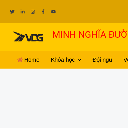
Nhảy
tới
nội
dung
MINH NGHĨA ĐƯ
Home
Khóa học
Đội ngũ
V