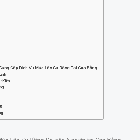
Cung Cấp Dịch Vụ Múa Lân Sư Rồng Tại Cao Bằng
Lành
ự Kiện
ợng
ng
ng