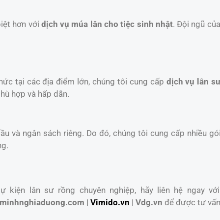
iệt hơn với
dịch vụ múa lân cho tiệc sinh nhật
. Đội ngũ củ
chức tại các địa điểm lớn, chúng tôi cung cấp
dịch vụ lân sư
phù hợp và hấp dẫn.
u và ngân sách riêng. Do đó, chúng tôi cung cấp nhiều gói
ng.
 kiện lân sư rồng chuyên nghiệp, hãy liên hệ ngay với
minhnghiaduong.com |
Vimido.vn
| Vdg.vn
để được tư vấn 