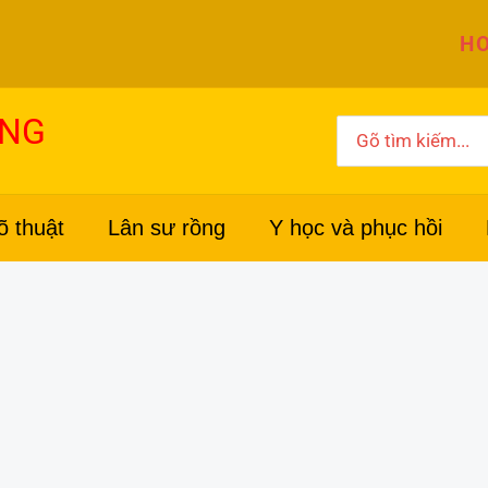
HO
ỜNG
Search
for:
õ thuật
Lân sư rồng
Y học và phục hồi