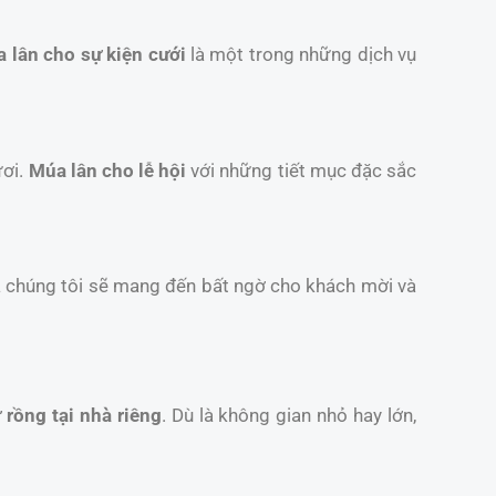
 lân cho sự kiện cưới
là một trong những dịch vụ
ươi.
Múa lân cho lễ hội
với những tiết mục đặc sắc
a chúng tôi sẽ mang đến bất ngờ cho khách mời và
 rồng tại nhà riêng
. Dù là không gian nhỏ hay lớn,