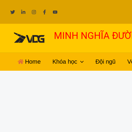
Nhảy
tới
nội
dung
MINH NGHĨA ĐƯ
Home
Khóa học
Đội ngũ
V