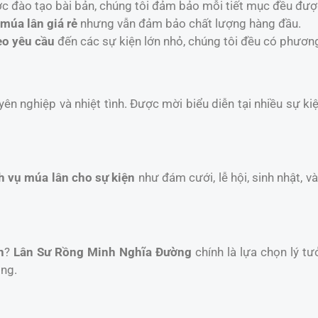
ợc đào tạo bài bản, chúng tôi đảm bảo mỗi tiết mục đều đượ
 múa lân giá rẻ
nhưng vẫn đảm bảo chất lượng hàng đầu.
eo yêu cầu
đến các sự kiện lớn nhỏ, chúng tôi đều có phươn
yên nghiệp và nhiệt tình. Được mời biểu diễn tại nhiều sự k
h vụ múa lân cho sự kiện
như đám cưới, lễ hội, sinh nhật, 
n
?
Lân Sư Rồng Minh Nghĩa Đường
chính là lựa chọn lý tư
ồng.