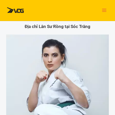
Nhảy
tới
nội
dung
Địa chỉ Lân Sư Rồng tại Sóc Trăng