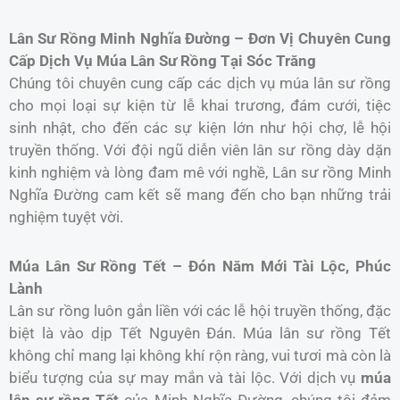
Lân Sư Rồng Minh Nghĩa Đường – Đơn Vị Chuyên Cung
Cấp Dịch Vụ Múa Lân Sư Rồng Tại Sóc Trăng
Chúng tôi chuyên cung cấp các dịch vụ múa lân sư rồng
cho mọi loại sự kiện từ lễ khai trương, đám cưới, tiệc
sinh nhật, cho đến các sự kiện lớn như hội chợ, lễ hội
truyền thống. Với đội ngũ diễn viên lân sư rồng dày dặn
kinh nghiệm và lòng đam mê với nghề, Lân sư rồng Minh
Nghĩa Đường cam kết sẽ mang đến cho bạn những trải
nghiệm tuyệt vời.
Múa Lân Sư Rồng Tết – Đón Năm Mới Tài Lộc, Phúc
Lành
Lân sư rồng luôn gắn liền với các lễ hội truyền thống, đặc
biệt là vào dịp Tết Nguyên Đán. Múa lân sư rồng Tết
không chỉ mang lại không khí rộn ràng, vui tươi mà còn là
biểu tượng của sự may mắn và tài lộc. Với dịch vụ
múa
lân sư rồng Tết
của Minh Nghĩa Đường, chúng tôi đảm