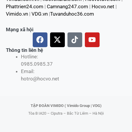
Phattrien24.com
|
Camnang247.com
|
Hocvo.net
|
Vimido.vn
|
VDG.vn
|
Tuvanduhoc36.com
Mạng xã hội
F
X
T
Y
a
-
i
o
c
t
k
u
Thông tin liên hệ
Hotline:
e
w
t
t
0985.0985.37
b
i
o
u
Email:
o
t
k
b
hotro@hocvo.net
o
t
e
k
e
r
TẬP ĐOÀN VIMIDO ( Vimido Group | VDG)
Tòa B IA20 – Ciputra – Bắc Từ Liêm – Hà Nội