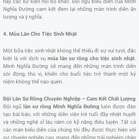
hay các sự kiện nội bộ khác. Đội ngũ biểu diễn của Minh
Nghĩa Đường cam kết đem lại những màn trình diễn ấn
tượng và ý nghĩa.
4. Múa Lân Cho Tiệc Sinh Nhật
Một bữa tiệc sinh nhật không thể thiếu đi sự vui tươi, đặc
biệt là với dịch vụ
múa lân sư rồng cho tiệc sinh nhật
.
Minh Nghĩa Đường sẽ mang đến những màn trình diễn
sôi động, thú vị, khiến cho buổi tiệc trở thành một kỷ
niệm không thể nào quên.
Đội Lân Sư Rồng Chuyên Nghiệp – Cam Kết Chất Lượng
Đội ngũ
lân sư rồng Minh Nghĩa Đường
luôn được đào
tạo bài bản, với những diễn viên trẻ tuổi đầy nhiệt huyết
và những nghệ sĩ lâu năm có kỹ năng điêu luyện. Tất cả
các màn biểu diễn của chúng tôi đều được thực hiện với
sự chuyên nghiệp cao, mang đến những trải nghiệm chân