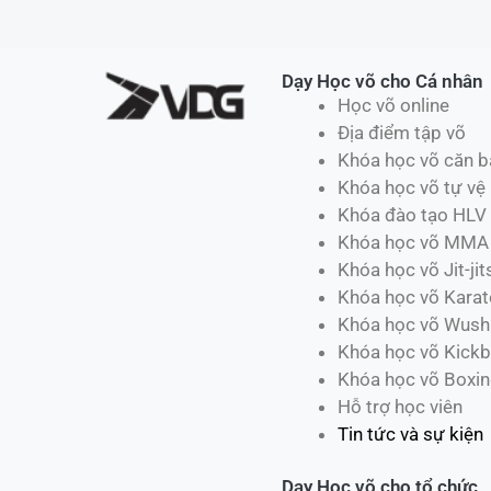
Dạy Học võ cho Cá nhân
Học võ online
Địa điểm tập võ
Khóa học võ căn b
Khóa học võ tự vệ
Khóa đào tạo HLV
Khóa học võ MMA
Khóa học võ Jit-jit
Khóa học võ Karat
Khóa học võ Wush
Khóa học võ Kickb
Khóa học võ Boxi
Hỗ trợ học viên
Tin tức và sự kiện
Dạy Học võ cho tổ chức