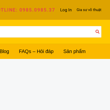
TLINE: 0985.0985.37
Log In
Gia sư võ thuật
Blog
FAQs – Hỏi đáp
Sản phẩm