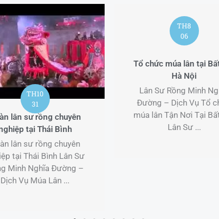
TH8
06
Tổ chức múa lân tại Bấ
Hà Nội
Lân Sư Rồng Minh Ng
TH10
Đường – Dịch Vụ Tổ c
31
múa lân Tận Nơi Tại Bấ
àn lân sư rồng chuyên
Lân Sư ...
nghiệp tại Thái Bình
àn lân sư rồng chuyên
iệp tại Thái Bình Lân Sư
g Minh Nghĩa Đường –
Dịch Vụ Múa Lân ...