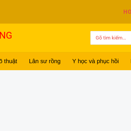
HO
ỜNG
Search
for:
õ thuật
Lân sư rồng
Y học và phục hồi