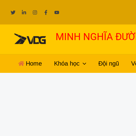
Nhảy
tới
nội
dung
MINH NGHĨA ĐƯ
Home
Khóa học
Đội ngũ
V