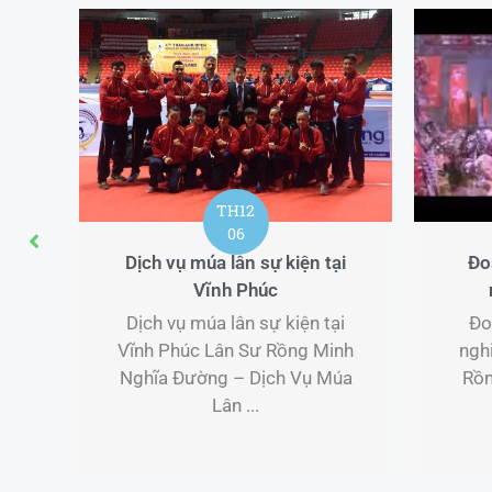
TH12
06
ên
Dịch vụ múa lân sự kiện tại
Đo
Vĩnh Phúc
ên
Dịch vụ múa lân sự kiện tại
Đo
Sư
Vĩnh Phúc Lân Sư Rồng Minh
ngh
–
Nghĩa Đường – Dịch Vụ Múa
Rồn
Lân ...