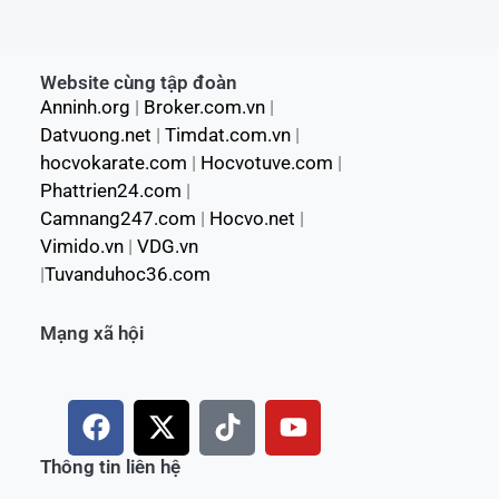
Website cùng tập đoàn
Anninh.org
|
Broker.com.vn
|
Datvuong.net
|
Timdat.com.vn
|
hocvokarate.com
|
Hocvotuve.com
|
Phattrien24.com
|
Camnang247.com
|
Hocvo.net
|
Vimido.vn
|
VDG.vn
|
Tuvanduhoc36.com
Mạng xã hội
F
X
T
Y
a
-
i
o
c
t
k
u
Thông tin liên hệ
e
w
t
t