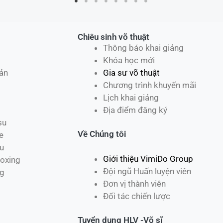
Chiêu sinh võ thuật
Thông báo khai giảng
Khóa học mới
ản
Gia sư võ thuật
Chương trình khuyến mãi
Lịch khai giảng
Địa điểm đăng ký
su
Về Chúng tôi
e
u
Giới thiệu VimiDo Group
oxing
Đội ngũ Huấn luyện viên
ng
Đơn vị thành viên
Đối tác chiến lược
Tuyển dụng HLV -Võ sĩ