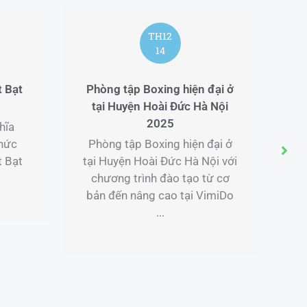
TH12
14
t Bạt
Phòng tập Boxing hiện đại ở
Hu
tại Huyện Hoài Đức Hà Nội
ở 
2025
hĩa
hức
Phòng tập Boxing hiện đại ở
Hu
t Bạt
tại Huyện Hoài Đức Hà Nội với
ở 
chương trình đào tạo từ cơ
v
bản đến nâng cao tại VimiDo
...