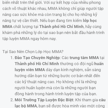
biến nhất trên thế giới. Với sự kết hợp của nhiều phong
cách võ thuật khác nhau, MMA không chỉ giúp người tập
nâng cao sức khỏe mà còn trang bị cho họ những kỹ
năng tự vệ cần thiết. Nếu bạn đang tìm kiếm
lớp học
MMA
chất lượng tại
Thành phố Hồ Chí Minh
, hãy cùng
khám phá những lý do tại sao bạn nên bắt đầu hành trình
tập luyện MMA ngay hôm nay.
Tại Sao Nên Chọn Lớp Học MMA?
Đào Tạo Chuyên Nghiệp
: Các
trung tâm MMA
tại
Thành phố Hồ Chí Minh
thường có đội ngũ
huấn
luyện viên MMA
dày dạn kinh nghiệm, sẵn sàng
hướng dẫn bạn từ những bước cơ bản nhất đến
các kỹ thuật nâng cao. Họ không chỉ là những
người huấn luyện mà còn là những người bạn
đồng hành trong hành trình luyện tập của bạn.
Môi Trường Tập Luyện Đặc Biệt
: Khi tham gia
câu
lạc bộ MMA
, bạn sẽ được hòa mình vào một cộng