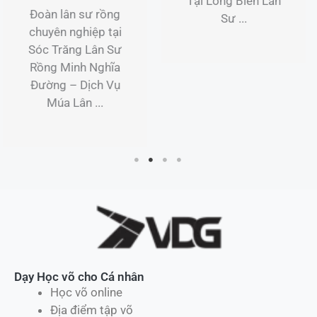
Tại Long Biên Lân
Tận Nơi Tại Dương
Sư ...
Hòa ...
Dạy Học võ cho Cá nhân
Học võ online
Địa điểm tập võ