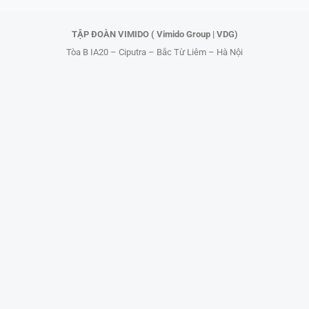
r
TẬP ĐOÀN VIMIDO ( Vimido Group | VDG)
Tòa B IA20 – Ciputra – Bắc Từ Liêm – Hà Nội