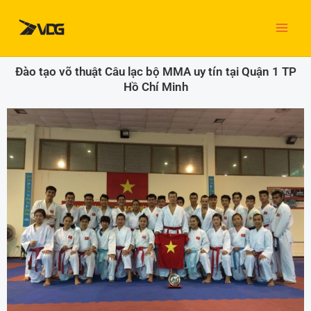
Nhảy
tới
nội
dung
Đào tạo võ thuật Câu lạc bộ MMA uy tín tại Quận 1 TP
Hồ Chí Minh