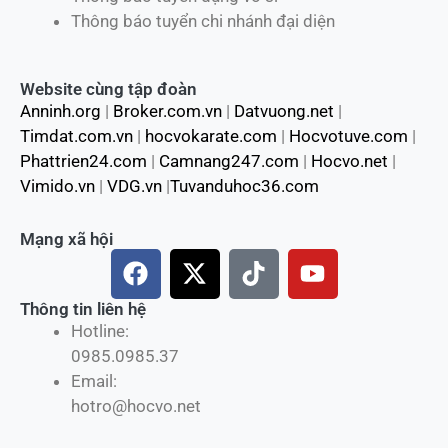
Thông báo tuyển chi nhánh đại diện
Website cùng tập đoàn
Anninh.org
|
Broker.com.vn
|
Datvuong.net
|
Timdat.com.vn
|
hocvokarate.com
|
Hocvotuve.com
|
Phattrien24.com
|
Camnang247.com
|
Hocvo.net
|
Vimido.vn
|
VDG.vn
|
Tuvanduhoc36.com
Mạng xã hội
F
X
T
Y
a
-
i
o
c
t
k
u
Thông tin liên hệ
Hotline:
e
w
t
t
0985.0985.37
b
i
o
u
Email:
o
t
k
b
hotro@hocvo.net
o
t
e
k
e