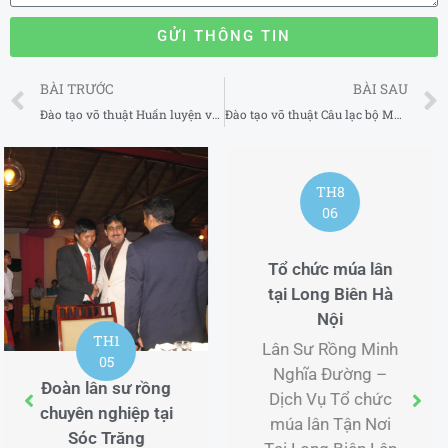
GỬI THÔNG TIN
Prev
BÀI TRƯỚC
BÀI SAU
Đào tạo võ thuật Huấn luyện viên MMA uy tín tại Thủ Đức TP Hồ Chí Minh
Đào tạo võ thuật Câu lạc bộ MMA uy tín tại Quận 2 TP Hồ Chí Minh
TH8
TH8
06
06
Tổ chức múa lân
Thông tin đoàn lân
tại Long Biên Hà
sư rồng tại Dương
Nội
Hòa Hà Nội
Lân Sư Rồng Minh
Lân Sư Rồng Minh
Nghĩa Đường –
Nghĩa Đường –
Dịch Vụ Tổ chức
Dịch Vụ Thông tin
múa lân Tận Nơi
đoàn lân sư rồng