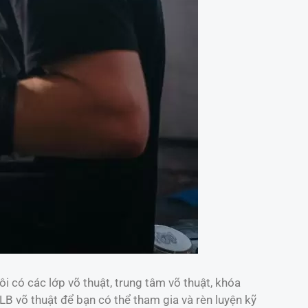
i có các lớp võ thuật, trung tâm võ thuật, khóa
CLB võ thuật để bạn có thể tham gia và rèn luyện kỹ