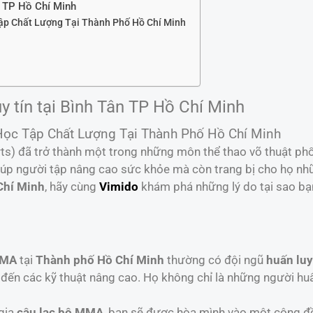
n TP Hồ Chí Minh
ập Chất Lượng Tại Thành Phố Hồ Chí Minh
 tín tại Bình Tân TP Hồ Chí Minh
Học Tập Chất Lượng Tại Thành Phố Hồ Chí Minh
ts) đã trở thành một trong những môn thể thao võ thuật phổ 
úp người tập nâng cao sức khỏe mà còn trang bị cho họ nhữ
Chí Minh
, hãy cùng
Vimido
khám phá những lý do tại sao bạ
MMA
tại
Thành phố Hồ Chí Minh
thường có đội ngũ
huấn lu
đến các kỹ thuật nâng cao. Họ không chỉ là những người hu
 gia
câu lạc bộ MMA
, bạn sẽ được hòa mình vào một cộng đồ