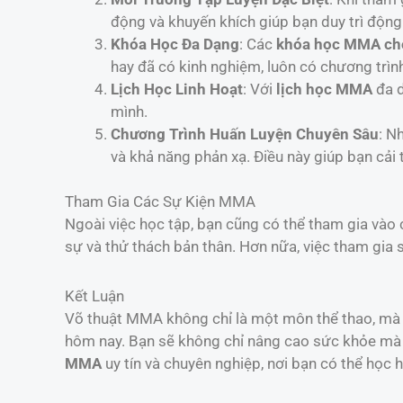
động và khuyến khích giúp bạn duy trì động
Khóa Học Đa Dạng
: Các
khóa học MMA cho
hay đã có kinh nghiệm, luôn có chương trìn
Lịch Học Linh Hoạt
: Với
lịch học MMA
đa d
mình.
Chương Trình Huấn Luyện Chuyên Sâu
: N
và khả năng phản xạ. Điều này giúp bạn cải 
Tham Gia Các Sự Kiện MMA
Ngoài việc học tập, bạn cũng có thể tham gia vào
sự và thử thách bản thân. Hơn nữa, việc tham gia
Kết Luận
Võ thuật MMA không chỉ là một môn thể thao, mà 
hôm nay. Bạn sẽ không chỉ nâng cao sức khỏe mà 
MMA
uy tín và chuyên nghiệp, nơi bạn có thể học hỏ