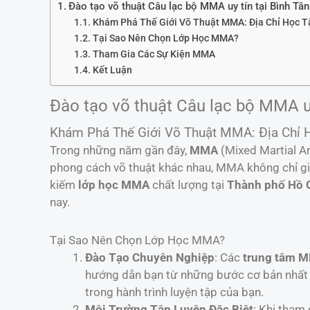
Đào tạo võ thuật Câu lạc bộ MMA uy tín tại Bình Tâ
Khám Phá Thế Giới Võ Thuật MMA: Địa Chỉ Học T
Tại Sao Nên Chọn Lớp Học MMA?
Tham Gia Các Sự Kiện MMA
Kết Luận
Đào tạo võ thuật Câu lạc bộ MMA uy
Khám Phá Thế Giới Võ Thuật MMA: Địa Chỉ 
Trong những năm gần đây,
MMA
(Mixed Martial Ar
phong cách võ thuật khác nhau, MMA không chỉ gi
kiếm
lớp học MMA
chất lượng tại
Thành phố Hồ 
nay.
Tại Sao Nên Chọn Lớp Học MMA?
Đào Tạo Chuyên Nghiệp
: Các
trung tâm 
hướng dẫn bạn từ những bước cơ bản nhất 
trong hành trình luyện tập của bạn.
Môi Trường Tập Luyện Đặc Biệt
: Khi tham