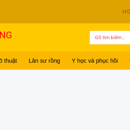
HO
ỜNG
Search
for:
õ thuật
Lân sư rồng
Y học và phục hồi