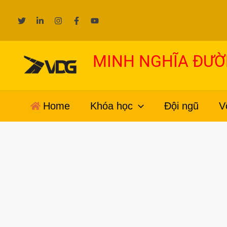
Nhảy
tới
nội
dung
MINH NGHĨA ĐƯ
Home
Khóa học
Đội ngũ
V