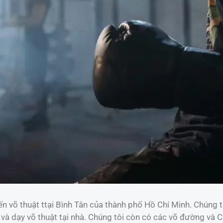
n võ thuật ttại Bình Tân của thành phố Hồ Chí Minh. Chúng tô
t và dạy võ thuật tại nhà. Chúng tôi còn có các võ đường và 