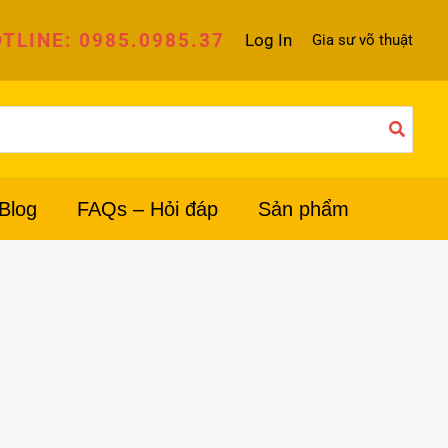
TLINE: 0985.0985.37
Log In
Gia sư võ thuật
Blog
FAQs – Hỏi đáp
Sản phẩm