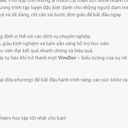
ình:
Phù hợp cho những ai muốn cải thiện sức khỏe nhanh c
ơng trình tập luyện đặc biệt dành cho những người đam mê
lợi và dễ dàng, chỉ cần vài bước đơn giản để bắt đầu ngay.
định vị thế với các dịch vụ chuyên nghiệp.
 giàu kinh nghiệm và luôn sẵn sàng hỗ trợ học viên.
c viên đạt kết quả nhanh chóng và hiệu quả.
y tự hào khi trở thành một
VimiDor
– biểu tượng của sự nỗ 
i {Địa phương} để bắt đầu hành trình nâng cao sức khỏe và 
hiệm học tập tốt nhất cho bạn!