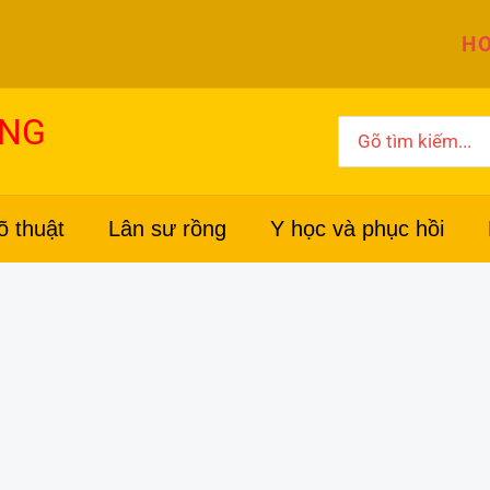
HO
ỜNG
Search
for:
õ thuật
Lân sư rồng
Y học và phục hồi