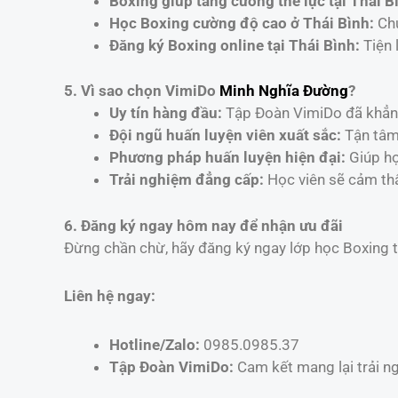
Boxing giúp tăng cường thể lực tại Thái B
Học Boxing cường độ cao ở Thái Bình:
Chư
Đăng ký Boxing online tại Thái Bình:
Tiện 
5. Vì sao chọn VimiDo
Minh Nghĩa Đường
?
Uy tín hàng đầu:
Tập Đoàn VimiDo đã khẳng 
Đội ngũ huấn luyện viên xuất sắc:
Tận tâm,
Phương pháp huấn luyện hiện đại:
Giúp họ
Trải nghiệm đẳng cấp:
Học viên sẽ cảm thấ
6. Đăng ký ngay hôm nay để nhận ưu đãi
Đừng chần chừ, hãy đăng ký ngay lớp học Boxing tạ
Liên hệ ngay:
Hotline/Zalo:
0985.0985.37
Tập Đoàn VimiDo:
Cam kết mang lại trải ng