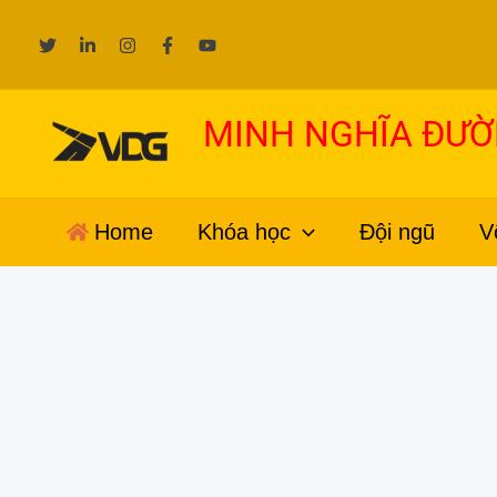
Nhảy
tới
nội
dung
MINH NGHĨA ĐƯ
Home
Khóa học
Đội ngũ
V