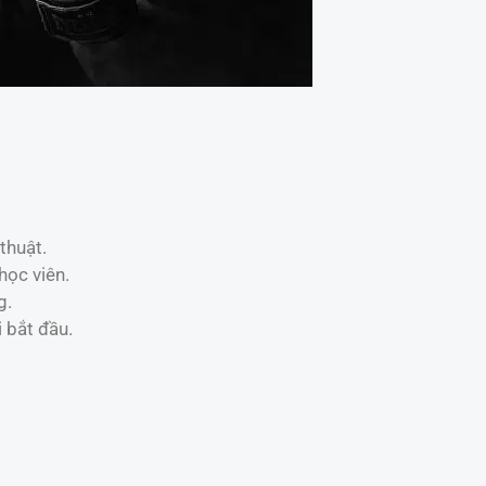
thuật.
học viên.
g.
 bắt đầu.