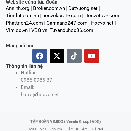
Website cùng tập đoàn
Anninh.org
|
Broker.com.vn
|
Datvuong.net
|
Timdat.com.vn
|
hocvokarate.com
|
Hocvotuve.com
|
Phattrien24.com
|
Camnang247.com
|
Hocvo.net
|
Vimido.vn
|
VDG.vn
|
Tuvanduhoc36.com
Mạng xã hội
F
X
T
Y
a
-
i
o
c
t
k
u
Thông tin liên hệ
Hotline:
e
w
t
t
0985.0985.37
b
i
o
u
Email:
o
t
k
b
hotro@hocvo.net
o
t
e
k
e
r
TẬP ĐOÀN VIMIDO ( Vimido Group | VDG)
Tòa B IA20 – Ciputra – Bắc Từ Liêm – Hà Nội