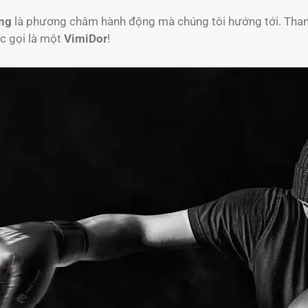
ng
là phương châm hành động mà chúng tôi hướng tới. Tham 
c gọi là một
VimiDor
!