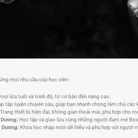
ứng mọi nhu cầu của học viên:
ọi lứa tuổi và trình độ, từ cơ bản đến nâng cao.
 tập luyện chuyên sâu, giúp bạn nhanh chóng làm chủ các k
Trang thiết bị hiện đại, không gian thoải mái, phù hợp cho mọ
h Dương:
Học tập và giao lưu cùng những người đam mê Box
h Dương:
Khóa học nhập môn dễ hiểu và phù hợp với người m