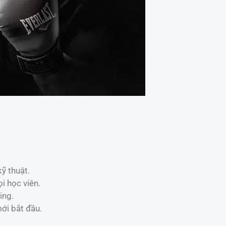
ỹ thuật.
i học viên.
ing.
ới bắt đầu.