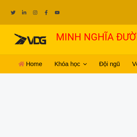
Nhảy
tới
nội
dung
MINH NGHĨA ĐƯ
Home
Khóa học
Đội ngũ
V