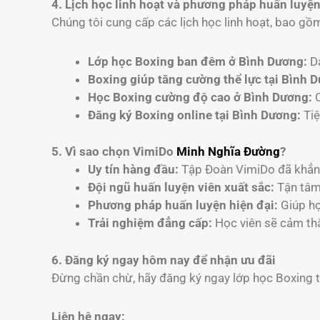
4. Lịch học linh hoạt và phương pháp huấn luyện 
Chúng tôi cung cấp các lịch học linh hoạt, bao g
Lớp học Boxing ban đêm ở Bình Dương:
Dà
Boxing giúp tăng cường thể lực tại Bình 
Học Boxing cường độ cao ở Bình Dương:
C
Đăng ký Boxing online tại Bình Dương:
Tiệ
5. Vì sao chọn VimiDo
Minh Nghĩa Đường
?
Uy tín hàng đầu:
Tập Đoàn VimiDo đã khẳng 
Đội ngũ huấn luyện viên xuất sắc:
Tận tâm,
Phương pháp huấn luyện hiện đại:
Giúp họ
Trải nghiệm đẳng cấp:
Học viên sẽ cảm thấ
6. Đăng ký ngay hôm nay để nhận ưu đãi
Đừng chần chừ, hãy đăng ký ngay lớp học Boxing tạ
Liên hệ ngay: