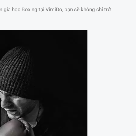
gia học Boxing tại VimiDo, bạn sẽ không chỉ trở