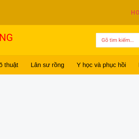
HO
ỜNG
Search
for:
õ thuật
Lân sư rồng
Y học và phục hồi