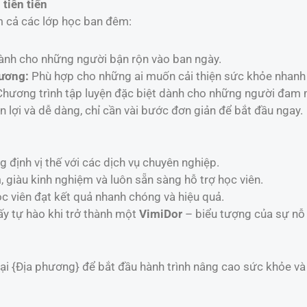
tiên tiến
ồm cả các lớp học ban đêm:
nh cho những người bận rộn vào ban ngày.
Dương:
Phù hợp cho những ai muốn cải thiện sức khỏe nhanh
hương trình tập luyện đặc biệt dành cho những người đam 
n lợi và dễ dàng, chỉ cần vài bước đơn giản để bắt đầu ngay.
định vị thế với các dịch vụ chuyên nghiệp.
 giàu kinh nghiệm và luôn sẵn sàng hỗ trợ học viên.
c viên đạt kết quả nhanh chóng và hiệu quả.
y tự hào khi trở thành một
VimiDor
– biểu tượng của sự nỗ 
i {Địa phương} để bắt đầu hành trình nâng cao sức khỏe và 