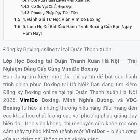
Đội Ngũ Huấn Luyện Viên Xuất Sắc
Cơ Sở Vật Chất Hiện Đại
Phương Pháp Dạy Tiên Tiến
4. Đánh Giá Từ Học Viên VimiDo Boxing
5. Liên Hệ Để Bắt Đầu Hành Trình Boxing Của Bạn Ngay
Hôm Nay!
Đăng ký Boxing online tại tại Quận Thanh Xuân
Lớp Học Boxing tại Quận Thanh Xuân Hà Nội – Trải
Nghiệm Đẳng Cấp Cùng VimiDo Boxing
Bạn đang tìm kiếm một địa chỉ uy tín để bắt đầu hành
trình chinh phục Boxing tại Hà Nội? Bạn đang tìm kiếm
Đăng ký Boxing online tại tại Quận Thanh Xuân Hà Nội
2025,
VimiDo
Boxing
,
Minh Nghĩa Đường
, và
VDG
Boxing
tự hào là những thương hiệu hàng đầu, mang đến
các khóa học chất lượng cao với phương pháp giảng dạy
hiện đại. Học viên không chỉ rèn luyện sức khỏe mà còn
cảm thấy tự hào khi trở thành một
VimiDor
– biểu tượng
của sự chăm chỉ, thông minh và tỏa sáng.