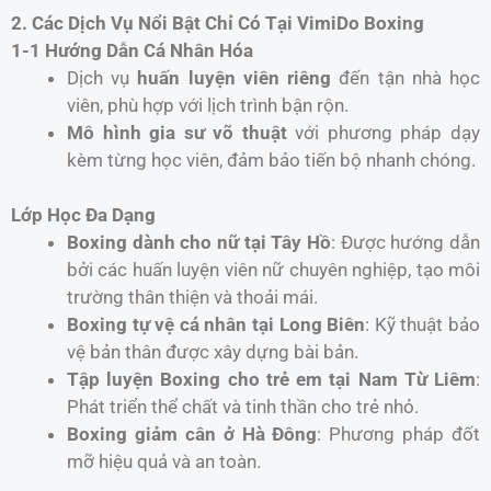
2. Các Dịch Vụ Nổi Bật Chỉ Có Tại VimiDo Boxing
1-1 Hướng Dẫn Cá Nhân Hóa
Dịch vụ
huấn luyện viên riêng
đến tận nhà học
viên, phù hợp với lịch trình bận rộn.
Mô hình gia sư võ thuật
với phương pháp dạy
kèm từng học viên, đảm bảo tiến bộ nhanh chóng.
Lớp Học Đa Dạng
Boxing dành cho nữ tại Tây Hồ
: Được hướng dẫn
bởi các huấn luyện viên nữ chuyên nghiệp, tạo môi
trường thân thiện và thoải mái.
Boxing tự vệ cá nhân tại Long Biên
: Kỹ thuật bảo
vệ bản thân được xây dựng bài bản.
Tập luyện Boxing cho trẻ em tại Nam Từ Liêm
:
Phát triển thể chất và tinh thần cho trẻ nhỏ.
Boxing giảm cân ở Hà Đông
: Phương pháp đốt
mỡ hiệu quả và an toàn.