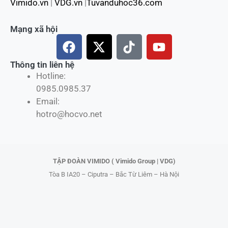
Vimido.vn
|
VDG.vn
|
Tuvanduhoc36.com
Mạng xã hội
F
X
T
Y
a
-
i
o
c
t
k
u
Thông tin liên hệ
Hotline:
e
w
t
t
0985.0985.37
b
i
o
u
Email:
o
t
k
b
hotro@hocvo.net
o
t
e
k
e
r
TẬP ĐOÀN VIMIDO ( Vimido Group | VDG)
Tòa B IA20 – Ciputra – Bắc Từ Liêm – Hà Nội