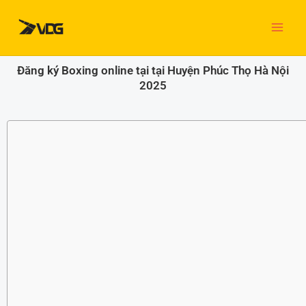
Nhảy
tới
nội
dung
Đăng ký Boxing online tại tại Huyện Phúc Thọ Hà Nội
2025