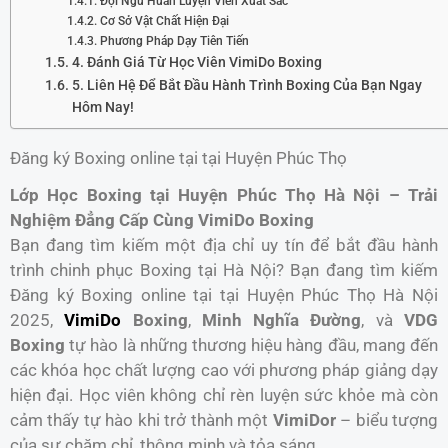
Đội Ngũ Huấn Luyện Viên Xuất Sắc
Cơ Sở Vật Chất Hiện Đại
Phương Pháp Dạy Tiên Tiến
4. Đánh Giá Từ Học Viên VimiDo Boxing
5. Liên Hệ Để Bắt Đầu Hành Trình Boxing Của Bạn Ngay
Hôm Nay!
Đăng ký Boxing online tại tại Huyện Phúc Thọ
Lớp Học Boxing tại Huyện Phúc Thọ Hà Nội – Trải
Nghiệm Đẳng Cấp Cùng VimiDo Boxing
Bạn đang tìm kiếm một địa chỉ uy tín để bắt đầu hành
trình chinh phục Boxing tại Hà Nội? Bạn đang tìm kiếm
Đăng ký Boxing online tại tại Huyện Phúc Thọ Hà Nội
2025,
VimiDo
Boxing
,
Minh Nghĩa Đường
, và
VDG
Boxing
tự hào là những thương hiệu hàng đầu, mang đến
các khóa học chất lượng cao với phương pháp giảng dạy
hiện đại. Học viên không chỉ rèn luyện sức khỏe mà còn
cảm thấy tự hào khi trở thành một
VimiDor
– biểu tượng
của sự chăm chỉ, thông minh và tỏa sáng.