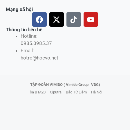
Mạng xã hội
F
X
T
Y
a
-
i
o
c
t
k
u
Thông tin liên hệ
Hotline:
e
w
t
t
0985.0985.37
b
i
o
u
Email:
o
t
k
b
hotro@hocvo.net
o
t
e
k
e
r
TẬP ĐOÀN VIMIDO ( Vimido Group | VDG)
Tòa B IA20 – Ciputra – Bắc Từ Liêm – Hà Nội