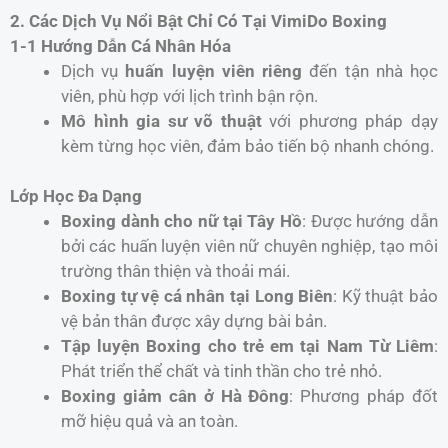
2. Các Dịch Vụ Nổi Bật Chỉ Có Tại VimiDo Boxing
1-1 Hướng Dẫn Cá Nhân Hóa
Dịch vụ
huấn luyện viên riêng
đến tận nhà học
viên, phù hợp với lịch trình bận rộn.
Mô hình gia sư võ thuật
với phương pháp dạy
kèm từng học viên, đảm bảo tiến bộ nhanh chóng.
Lớp Học Đa Dạng
Boxing dành cho nữ tại Tây Hồ
: Được hướng dẫn
bởi các huấn luyện viên nữ chuyên nghiệp, tạo môi
trường thân thiện và thoải mái.
Boxing tự vệ cá nhân tại Long Biên
: Kỹ thuật bảo
vệ bản thân được xây dựng bài bản.
Tập luyện Boxing cho trẻ em tại Nam Từ Liêm
:
Phát triển thể chất và tinh thần cho trẻ nhỏ.
Boxing giảm cân ở Hà Đông
: Phương pháp đốt
mỡ hiệu quả và an toàn.