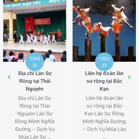
TH5
TH10
16
31
Giảng dạy võ thuật
Học võ thuật Lớp
uy tín tại Quận 3
học MMA uy tín tại
TP Hồ Chí Minh
Thủ Đức TP Hồ Chí
Minh
Giảng dạy võ thuật
uy tín tại Quận 3
Học võ thuật Lớp
TP Hồ Chí Minh Võ
học MMA uy tín tại
thuật là một hình
Thủ Đức TP Hồ Chí
thức tập ...
Minh Khám Phá
Thế Giới Võ ...