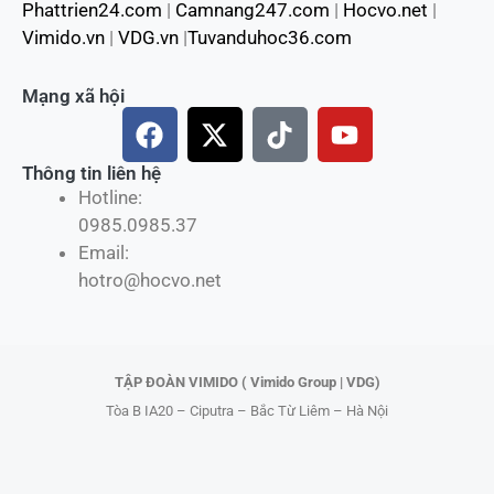
Phattrien24.com
|
Camnang247.com
|
Hocvo.net
|
Vimido.vn
|
VDG.vn
|
Tuvanduhoc36.com
Mạng xã hội
F
X
T
Y
a
-
i
o
c
t
k
u
Thông tin liên hệ
Hotline:
e
w
t
t
0985.0985.37
b
i
o
u
Email:
o
t
k
b
hotro@hocvo.net
o
t
e
k
e
r
TẬP ĐOÀN VIMIDO ( Vimido Group | VDG)
Tòa B IA20 – Ciputra – Bắc Từ Liêm – Hà Nội