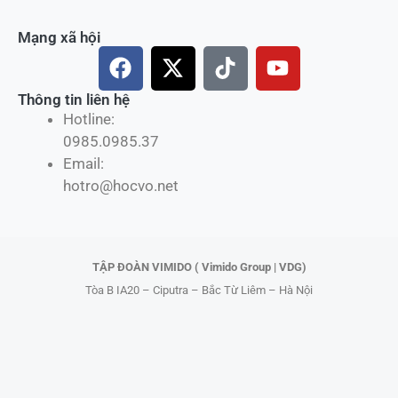
Mạng xã hội
F
X
T
Y
a
-
i
o
c
t
k
u
Thông tin liên hệ
Hotline:
e
w
t
t
0985.0985.37
b
i
o
u
Email:
o
t
k
b
hotro@hocvo.net
o
t
e
k
e
r
TẬP ĐOÀN VIMIDO ( Vimido Group | VDG)
Tòa B IA20 – Ciputra – Bắc Từ Liêm – Hà Nội