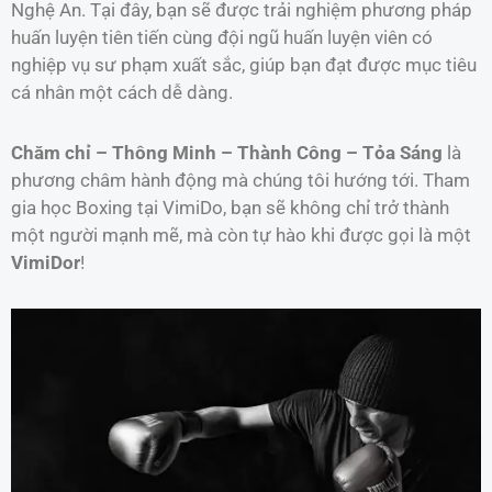
Nghệ An. Tại đây, bạn sẽ được trải nghiệm phương pháp
huấn luyện tiên tiến cùng đội ngũ huấn luyện viên có
nghiệp vụ sư phạm xuất sắc, giúp bạn đạt được mục tiêu
cá nhân một cách dễ dàng.
Chăm chỉ – Thông Minh – Thành Công – Tỏa Sáng
là
phương châm hành động mà chúng tôi hướng tới. Tham
gia học Boxing tại VimiDo, bạn sẽ không chỉ trở thành
một người mạnh mẽ, mà còn tự hào khi được gọi là một
VimiDor
!