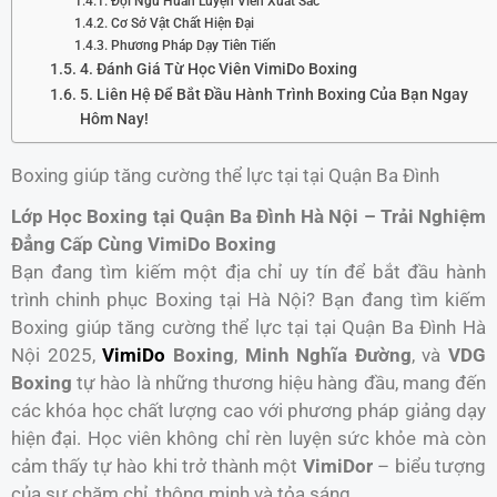
Đội Ngũ Huấn Luyện Viên Xuất Sắc
Cơ Sở Vật Chất Hiện Đại
Phương Pháp Dạy Tiên Tiến
4. Đánh Giá Từ Học Viên VimiDo Boxing
5. Liên Hệ Để Bắt Đầu Hành Trình Boxing Của Bạn Ngay
Hôm Nay!
Boxing giúp tăng cường thể lực tại tại Quận Ba Đình
Lớp Học Boxing tại Quận Ba Đình Hà Nội – Trải Nghiệm
Đẳng Cấp Cùng VimiDo Boxing
Bạn đang tìm kiếm một địa chỉ uy tín để bắt đầu hành
trình chinh phục Boxing tại Hà Nội? Bạn đang tìm kiếm
Boxing giúp tăng cường thể lực tại tại Quận Ba Đình Hà
Nội 2025,
VimiDo
Boxing
,
Minh Nghĩa Đường
, và
VDG
Boxing
tự hào là những thương hiệu hàng đầu, mang đến
các khóa học chất lượng cao với phương pháp giảng dạy
hiện đại. Học viên không chỉ rèn luyện sức khỏe mà còn
cảm thấy tự hào khi trở thành một
VimiDor
– biểu tượng
của sự chăm chỉ, thông minh và tỏa sáng.