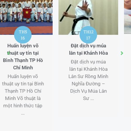
TH12
TH11
17
27
Đặt dịch vụ múa
Tổ chức múa lân
lân tại Khánh Hòa
tại Cần Thơ
Đặt dịch vụ múa
Tổ chức múa lân
lân tại Khánh Hòa
tại Cần Thơ Lân Sư
Lân Sư Rồng Minh
Rồng Minh Nghĩa
Nghĩa Đường –
Đường – Dịch Vụ
Dịch Vụ Múa Lân
Múa Lân Sư Rồng
Sư ...
...