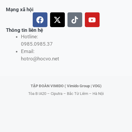
Mạng xã hội
F
X
T
Y
a
-
i
o
c
t
k
u
Thông tin liên hệ
Hotline:
e
w
t
t
0985.0985.37
b
i
o
u
Email:
o
t
k
b
hotro@hocvo.net
o
t
e
k
e
r
TẬP ĐOÀN VIMIDO ( Vimido Group | VDG)
Tòa B IA20 – Ciputra – Bắc Từ Liêm – Hà Nội