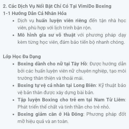
2. Các Dịch Vụ Nổi Bật Chỉ Có Tại VimiDo Boxing
1-1 Hướng Dẫn Cá Nhân Hóa
Dịch vụ
huấn luyện viên riêng
đến tận nhà học
viên, phù hợp với lịch trình bận rộn.
Mô hình gia sư võ thuật
với phương pháp dạy
kèm từng học viên, đảm bảo tiến bộ nhanh chóng.
Lớp Học Đa Dạng
Boxing dành cho nữ tại Tây Hồ
: Được hướng dẫn
bởi các huấn luyện viên nữ chuyên nghiệp, tạo môi
trường thân thiện và thoải mái.
Boxing tự vệ cá nhân tại Long Biên
: Kỹ thuật bảo
vệ bản thân được xây dựng bài bản.
Tập luyện Boxing cho trẻ em tại Nam Từ Liêm
:
Phát triển thể chất và tinh thần cho trẻ nhỏ.
Boxing giảm cân ở Hà Đông
: Phương pháp đốt
mỡ hiệu quả và an toàn.