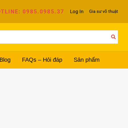
TLINE: 0985.0985.37
Log In
Gia sư võ thuật
Blog
FAQs – Hỏi đáp
Sản phẩm