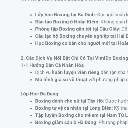
Lớp học Boxing tại Ba Đình
: Đội ngũ huấn 
Đào tạo Boxing ở Hoàn Kiếm
: Không gian h
Phòng tập Boxing gần tôi tại Cầu Giấy
: Dễ
Câu lạc bộ Boxing chuyên nghiệp tại Hai 
Học Boxing cơ bản cho người mới tại Hoà
2. Các Dịch Vụ Nổi Bật Chỉ Có Tại VimiDo Boxin
1-1 Hướng Dẫn Cá Nhân Hóa
Dịch vụ
huấn luyện viên riêng
đến tận nhà h
Mô hình gia sư võ thuật
với phương pháp d
Lớp Học Đa Dạng
Boxing dành cho nữ tại Tây Hồ
: Được hướn
Boxing tự vệ cá nhân tại Long Biên
: Kỹ th
Tập luyện Boxing cho trẻ em tại Nam Từ 
Boxing giảm cân ở Hà Đông
: Phương pháp 