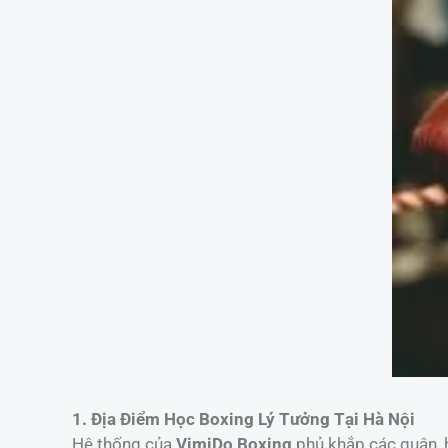
1. Địa Điểm Học Boxing Lý Tưởng Tại Hà Nội
Hệ thống của
VimiDo Boxing
phủ khắp các quận, h