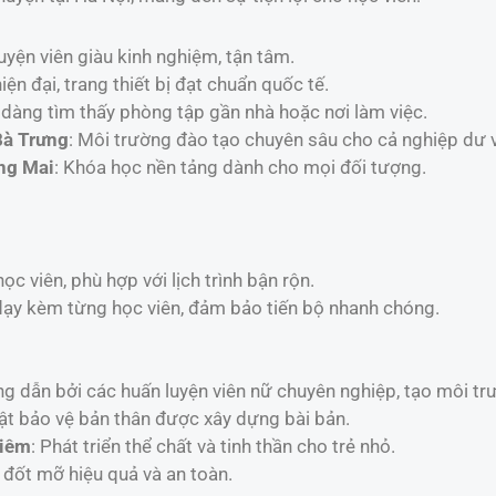
luyện viên giàu kinh nghiệm, tận tâm.
iện đại, trang thiết bị đạt chuẩn quốc tế.
 dàng tìm thấy phòng tập gần nhà hoặc nơi làm việc.
Bà Trưng
: Môi trường đào tạo chuyên sâu cho cả nghiệp dư 
ng Mai
: Khóa học nền tảng dành cho mọi đối tượng.
g
ọc viên, phù hợp với lịch trình bận rộn.
ạy kèm từng học viên, đảm bảo tiến bộ nhanh chóng.
g dẫn bởi các huấn luyện viên nữ chuyên nghiệp, tạo môi trư
uật bảo vệ bản thân được xây dựng bài bản.
Liêm
: Phát triển thể chất và tinh thần cho trẻ nhỏ.
đốt mỡ hiệu quả và an toàn.