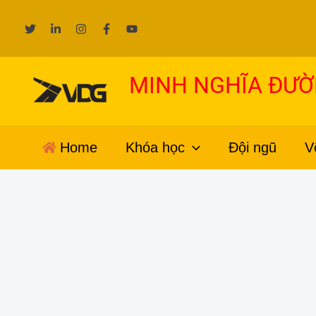
Nhảy
tới
nội
dung
MINH NGHĨA ĐƯ
Home
Khóa học
Đội ngũ
V