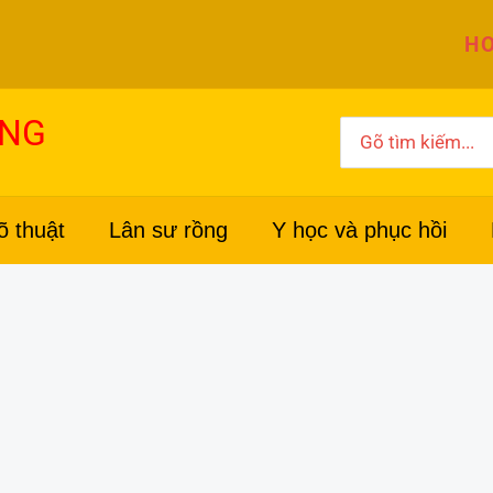
HO
ỜNG
Search
for:
õ thuật
Lân sư rồng
Y học và phục hồi