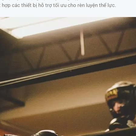
t hợp các thiết bị hỗ trợ tối ưu cho rèn luyện thể lực.