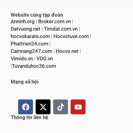
Website cùng tập đoàn
Anninh.org
|
Broker.com.vn
|
Datvuong.net
|
Timdat.com.vn
|
hocvokarate.com
|
Hocvotuve.com
|
Phattrien24.com
|
Camnang247.com
|
Hocvo.net
|
Vimido.vn
|
VDG.vn
|
Tuvanduhoc36.com
Mạng xã hội
F
X
T
Y
a
-
i
o
c
t
k
u
Thông tin liên hệ
e
w
t
t
b
i
o
u