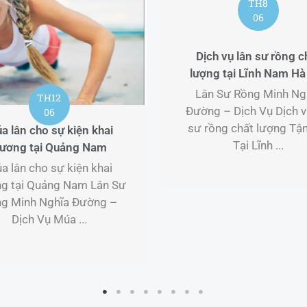
TH8
06
Dịch vụ lân sư rồng chất
lượng tại Lĩnh Nam Hà Nội
Lân Sư Rồng Minh Nghĩa
Đường – Dịch Vụ Dịch vụ lân
sư rồng chất lượng Tận Nơi
Trung 
Tại Lĩnh ...
luyện v
Quận 
Trung 
luyện v
Quận 4 T