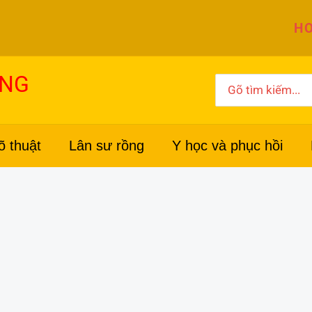
HO
ỜNG
Search
for:
õ thuật
Lân sư rồng
Y học và phục hồi