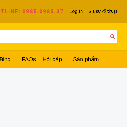
TLINE: 0985.0985.37
Log In
Gia sư võ thuật
Blog
FAQs – Hỏi đáp
Sản phẩm