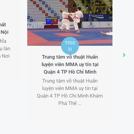
TH10
TH10
31
31
tâm võ thuật Huấn
Đào tạo võ thuật Chương
iên MMA uy tín tại
trình huấn luyện MMA uy tí
4 TP Hồ Chí Minh
tại Tân Phú TP Hồ Chí Min
tâm võ thuật Huấn
Đào tạo võ thuật Chương
iên MMA uy tín tại
trình huấn luyện MMA uy tí
P Hồ Chí Minh Khám
tại Tân Phú TP Hồ Chí Minh
Phá Thế ...
Khám Phá ...