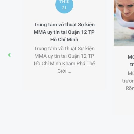
TH10
31
võ thuật Sự kiện
n tại Quận 12 TP
 Chí Minh
TH12
võ thuật Sự kiện
06
n tại Quận 12 TP
Múa lân cho sự kiện khai
nh Khám Phá Thế
trương tại Quảng Nam
Giới ...
Múa lân cho sự kiện khai
trương tại Quảng Nam Lân Sư
Rồng Minh Nghĩa Đường –
Dịch Vụ Múa ...