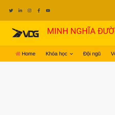
Nhảy
tới
nội
dung
MINH NGHĨA ĐƯ
Home
Khóa học
Đội ngũ
V