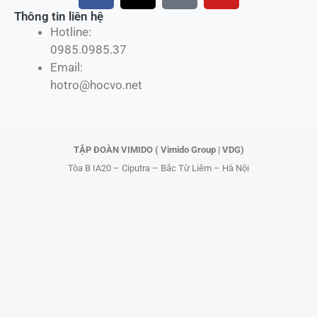
c
t
k
u
Thông tin liên hệ
Hotline:
e
w
t
t
0985.0985.37
b
i
o
u
Email:
o
t
k
b
hotro@hocvo.net
o
t
e
k
e
r
TẬP ĐOÀN VIMIDO ( Vimido Group | VDG)
Tòa B IA20 – Ciputra – Bắc Từ Liêm – Hà Nội