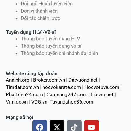
Đội ngũ Huấn luyện viên
Đơn vị thành viên
Đối tác chiến lược
Tuyển dụng HLV -Võ sĩ
Thông báo tuyển dụng HLV
Thông báo tuyển dụng võ sĩ
Thông báo tuyển chi nhánh đại diện
Website cùng tập đoàn
Anninh.org
|
Broker.com.vn
|
Datvuong.net
|
Timdat.com.vn
|
hocvokarate.com
|
Hocvotuve.com
|
Phattrien24.com
|
Camnang247.com
|
Hocvo.net
|
Vimido.vn
|
VDG.vn
|
Tuvanduhoc36.com
Mạng xã hội
F
X
T
Y
a
-
i
o