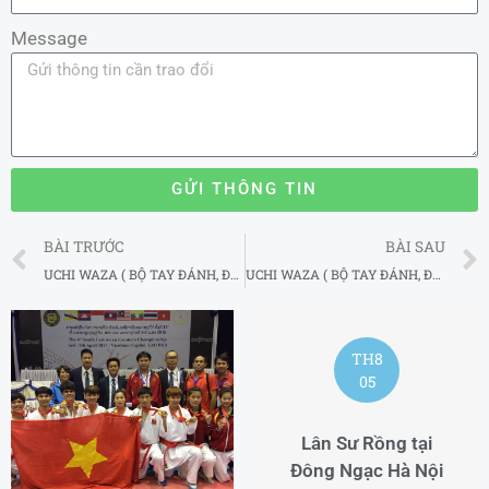
Message
GỬI THÔNG TIN
Prev
BÀI TRƯỚC
BÀI SAU
UCHI WAZA ( BỘ TAY ĐÁNH, ĐẢ) – PHẦN II
UCHI WAZA ( BỘ TAY ĐÁNH, ĐẢ) – PHẦN IV
TH8
05
Lân Sư Rồng tại
Đông Ngạc Hà Nội