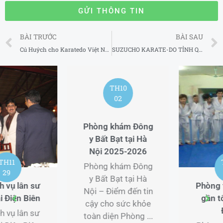
GỬI THÔNG TIN
Prev
BÀI TRƯỚC
BÀI SAU
Cú Huých cho Karatedo Việt Nam TUYỂN MỚI 1 CHUYÊN GIA HUẤN LUYỆN
SUZUCHO KARATE-DO TỈNH QUẢNG NGÃI
TH12
TH12
15
18
Phòng tập Boxing
Dịch vụ lân sư
gần tôi tại Bình
rồng chuyên
Định
nghiệp tại Ninh