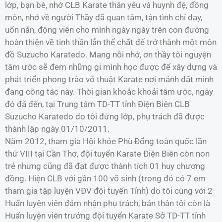
lớp, bạn bè, nhớ CLB Karate thân yêu và huynh đệ, đồng
môn, nhớ về người Thầy đã quan tâm, tận tình chỉ dạy,
uốn nắn, động viên cho mình ngày ngày trên con đường
hoàn thiện về tinh thần lẫn thể chất để trở thành một môn
đồ Suzucho Karatedo. Mang nỗi nhớ, ơn thầy tôi nguyện
tâm ước sẽ đem những gi mình học được để xây dựng và
phát triển phong trào võ thuật Karate nơi mảnh đất mình
đang công tác này. Thời gian khoắc khoải tâm ước, ngày
đó đã đến, tại Trung tâm TD-TT tỉnh Điện Biên CLB
Suzucho Karatedo do tôi đứng lớp, phụ trách đã được
thành lập ngày 01/10/2011.
Năm 2012, tham gia Hội khỏe Phù Đổng toàn quốc lần
thứ VIII tại Cần Thơ, đội tuyển Karate Điện Biên còn non
trẻ nhưng cũng đã đạt được thành tích 01 huy chương
đồng. Hiện CLB với gần 100 võ sinh (trong đó có 7 em
tham gia tập luyện VĐV đội tuyển Tỉnh) do tôi cùng với 2
Huấn luyện viên đảm nhận phụ trách, bản thân tôi còn là
Huấn luyện viên trưởng đội tuyển Karate Sở TD-TT tỉnh