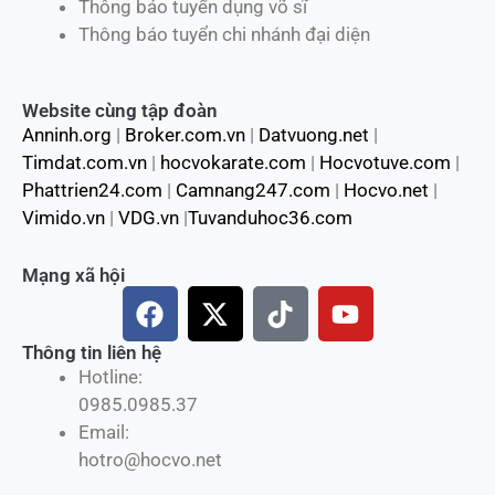
Thông báo tuyển dụng võ sĩ
Thông báo tuyển chi nhánh đại diện
Website cùng tập đoàn
Anninh.org
|
Broker.com.vn
|
Datvuong.net
|
Timdat.com.vn
|
hocvokarate.com
|
Hocvotuve.com
|
Phattrien24.com
|
Camnang247.com
|
Hocvo.net
|
Vimido.vn
|
VDG.vn
|
Tuvanduhoc36.com
Mạng xã hội
F
X
T
Y
a
-
i
o
c
t
k
u
Thông tin liên hệ
Hotline:
e
w
t
t
0985.0985.37
b
i
o
u
Email:
o
t
k
b
hotro@hocvo.net
o
t
e
k
e