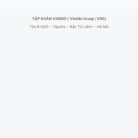
r
TẬP ĐOÀN VIMIDO ( Vimido Group | VDG)
Tòa B IA20 – Ciputra – Bắc Từ Liêm – Hà Nội