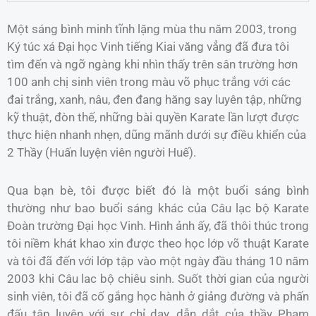
Một sáng bình minh tĩnh lặng mùa thu năm 2003, trong
Ký túc xá Đại học Vinh tiếng Kiai văng vẳng đã đưa tôi
tìm đến và ngỡ ngàng khi nhìn thấy trên sân trường hơn
100 anh chị sinh viên trong màu võ phục trắng với các
đai trắng, xanh, nâu, đen đang hăng say luyên tập, những
kỹ thuật, đòn thế, những bài quyền Karate lần lượt được
thực hiện nhanh nhẹn, dũng mãnh dưới sự điều khiển của
2 Thầy (Huấn luyện viên người Huế).
Qua bạn bè, tôi được biết đó là một buổi sáng bình
thường như bao buổi sáng khác của Câu lạc bộ Karate
Đoàn trường Đại học Vinh. Hình ảnh ấy, đã thôi thúc trong
tôi niềm khát khao xin được theo học lớp võ thuật Karate
và tôi đã đến với lớp tập vào một ngày đầu tháng 10 năm
2003 khi Câu lac bộ chiêu sinh. Suốt thời gian của người
sinh viên, tôi đã cố gắng học hành ở giảng đường và phấn
đấu tập luyện với sự chỉ dạy, dẫn dắt của thầy Phạm