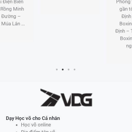
Bình
Phòng tập Boxing
gần tôi tại Bình
Dịch vụ lân sư rồng
Định Lớp học
chuyên nghiệp tại
Boxing tại Bình
Ninh Bình Lân Sư
Định – Trải nghiệm
Rồng Minh Nghĩa
Boxing chuyên
Đường – Dịch Vụ
nghiệp ...
Múa ...
Dạy Học võ cho Cá nhân
Học võ online