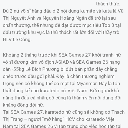
thách thức.
Dù 2 nữ võ sĩ hàng đầu ở 2 nội dung kumite và kata là Vũ
Thị Nguyệt Ánh và Nguyễn Hoàng Ngân đã trở lại sau
chấn thương, thế nhưng để đạt được mục tiêu Top 3 tại
đấu trường khu vực là thử thách rất lớn đối với thầy trò
HLV Lê Công.
Khoảng 2 tháng trước khi SEA Games 27 khởi tranh, nữ
võ sĩ đương kim vô địch ASIAD và SEA Games 26 hạng
cân -55kg Lê Bích Phương bị đứt bán phần dây chằng
chéo trước đầu gối phải. Đây là chấn thương nghiêm
trọng nên cô không thể có mặt tại Myanmar. Đây là tổn
thất đáng kể cho karatedo nữ Việt Nam. Bởi ngoài khả
năng thi đấu cá nhân, cô cũng là thành viên nội dung đối
kháng đồng đội nữ.
Tại SEA Games 27, karatedo nữ cũng sẽ không có Thạch
Thị Trang – người “mở hàng” HCV cho karatedo Việt
Nam tại SEA Games 26 vì tập trung cho việc học tập tại