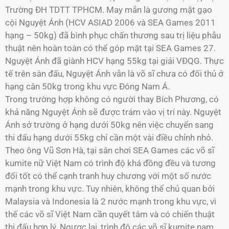
Trường ĐH TDTT TPHCM. May mắn là gương mặt gạo
cội Nguyệt Ánh (HCV ASIAD 2006 và SEA Games 2011
hạng – 50kg) đã bình phục chấn thương sau trị liệu phẫu
thuật nên hoàn toàn có thể góp mặt tại SEA Games 27.
Nguyệt Ánh đã giành HCV hạng 55kg tại giải VĐQG. Thực
tế trên sàn đấu, Nguyệt Ánh vẫn là võ sĩ chưa có đối thủ ở
hạng cân 50kg trong khu vực Đông Nam Á.
Trong trường hợp không có người thay Bích Phương, có
khả năng Nguyệt Ánh sẽ được trám vào vị trí này. Nguyệt
Ánh sở trường ở hạng dưới 50kg nên việc chuyển sang
thi đấu hạng dưới 55kg chỉ cần một vài điều chỉnh nhỏ.
Theo ông Vũ Sơn Hà, tại sân chơi SEA Games các võ sĩ
kumite nữ Việt Nam có trình độ khá đồng đều và tương
đối tốt có thể cạnh tranh huy chương với một số nước
mạnh trong khu vực. Tuy nhiên, không thể chủ quan bởi
Malaysia và Indonesia là 2 nước mạnh trong khu vực, vì
thế các võ sĩ Việt Nam cần quyết tâm và có chiến thuật
thi đấu hợp lý. Ngược lại, trình độ các võ sĩ kumite nam