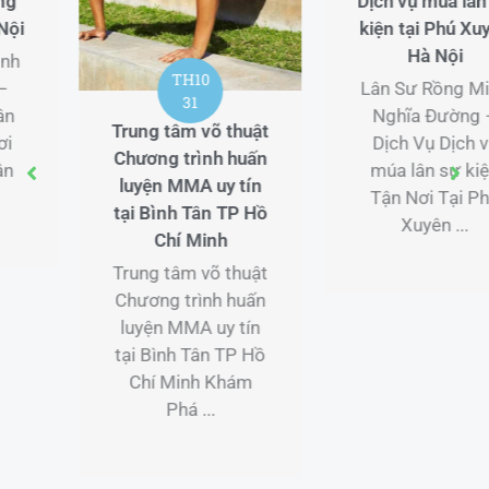
Dịch vụ múa lân sự
kiện tại Phú Xuyên
Hà Nội
TH10
Lân Sư Rồng Minh
31
Nghĩa Đường –
Trung tâm võ thuật
Dịch Vụ Dịch vụ
Chương trình huấn
múa lân sự kiện
luyện MMA uy tín
Tận Nơi Tại Phú
tại Bình Tân TP Hồ
Xuyên ...
Chí Minh
Trung tâm võ thuật
Chương trình huấn
luyện MMA uy tín
tại Bình Tân TP Hồ
Chí Minh Khám
Phá ...