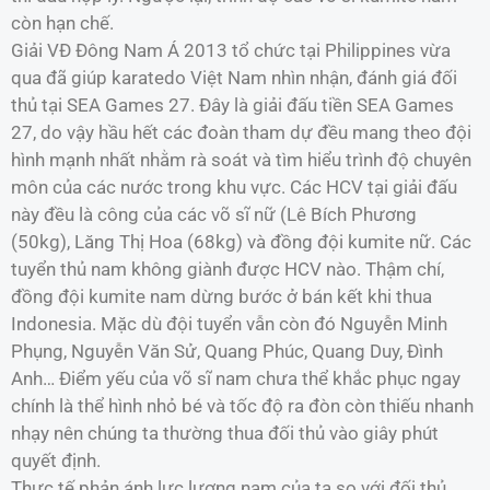
còn hạn chế.
Giải VĐ Đông Nam Á 2013 tổ chức tại Philippines vừa
qua đã giúp karatedo Việt Nam nhìn nhận, đánh giá đối
thủ tại SEA Games 27. Đây là giải đấu tiền SEA Games
27, do vậy hầu hết các đoàn tham dự đều mang theo đội
hình mạnh nhất nhằm rà soát và tìm hiểu trình độ chuyên
môn của các nước trong khu vực. Các HCV tại giải đấu
này đều là công của các võ sĩ nữ (Lê Bích Phương
(50kg), Lăng Thị Hoa (68kg) và đồng đội kumite nữ. Các
tuyển thủ nam không giành được HCV nào. Thậm chí,
đồng đội kumite nam dừng bước ở bán kết khi thua
Indonesia. Mặc dù đội tuyển vẫn còn đó Nguyễn Minh
Phụng, Nguyễn Văn Sử, Quang Phúc, Quang Duy, Đình
Anh… Điểm yếu của võ sĩ nam chưa thể khắc phục ngay
chính là thể hình nhỏ bé và tốc độ ra đòn còn thiếu nhanh
nhạy nên chúng ta thường thua đối thủ vào giây phút
quyết định.
Thực tế phản ánh lực lượng nam của ta so với đối thủ