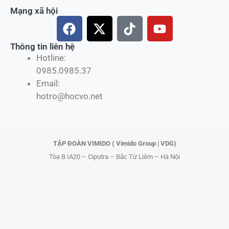
Mạng xã hội
F
X
T
Y
a
-
i
o
c
t
k
u
Thông tin liên hệ
Hotline:
e
w
t
t
0985.0985.37
b
i
o
u
Email:
o
t
k
b
hotro@hocvo.net
o
t
e
k
e
r
TẬP ĐOÀN VIMIDO ( Vimido Group | VDG)
Tòa B IA20 – Ciputra – Bắc Từ Liêm – Hà Nội