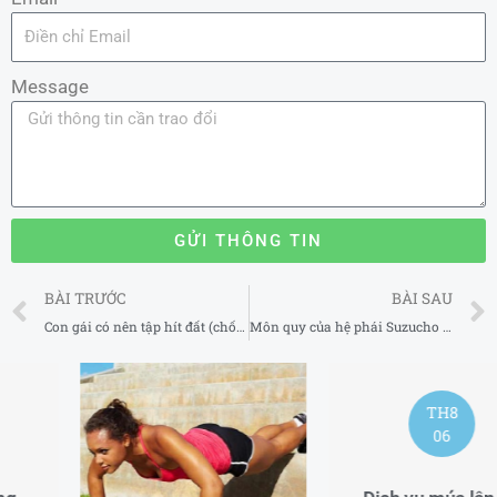
Message
GỬI THÔNG TIN
Prev
BÀI TRƯỚC
BÀI SAU
Con gái có nên tập hít đất (chống đẩy) không?
Môn quy của hệ phái Suzucho Karatedo
TH8
06