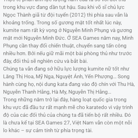
trong khu vực đang dần tụt hậu. Sau khi võ sĩ chủ lực
Ngọc Thành giã từ đội tuyển (2012) thì phía sau vẫn là
khoảng trống. Trong số gương mặt tốt nhất lúc này,
kumite nam rất kỳ vọng ở Nguyễn Minh Phụng và gương
mặt mới Nguyễn Minh Đức. Ở SEA Games năm nay, Minh
Phụng cần thay đổi chiến thuật, chuyển sang tấn công
nhiều hơn. Bởi nếu giữ mãi một bài phòng thủ như trước
đây, đối thủ sẽ nghiên cứu và bắt bài.
Chúng ta vẫn đang sở hữu lực lượng kumite nữ tốt như
Lăng Thị Hoa, Mỹ Nga, Nguyệt Ánh, Yến Phượng… Song
hành cùng họ, nội dung kata đang vào độ chín với Thu Hà,
Nguyễn Thanh Hằng, Hà My, Nguyễn Thị Hằng…
Trong những năm trở lại đây, hàng loạt quốc gia trong
khu vực đã đầu tư rất mạnh mẽ cho karatedo vì vậy trình
độ của các đối thủ của chúng ta đã tiến bộ rất nhiều. Đó
là chưa kể tại SEA Games 27, Việt Nam vẫn còn một nỗi
lo khác – sự cảm tính từ phía trọng tài.