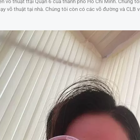
n võ thuật ttại Quận 6 của thành phố Hồ Chí Minh. Chúng tôi
 dạy võ thuật tại nhà. Chúng tôi còn có các võ đường và CLB v