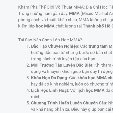
Khám Phá Thế Giới Võ Thuật MMA: Địa Chỉ Học Tậ
Trong những năm gần đây,
MMA
(Mixed Martial Ar
phong cách võ thuật khác nhau, MMA không chỉ gi
kiếm
lớp học MMA
chất lượng tại
Thành phố Hồ 
Tại Sao Nên Chọn Lớp Học MMA?
Đào Tạo Chuyên Nghiệp
: Các
trung tâm 
hướng dẫn bạn từ những bước cơ bản nhất 
trong hành trình luyện tập của bạn.
Môi Trường Tập Luyện Đặc Biệt
: Khi tham
động và khuyến khích giúp bạn duy trì động
Khóa Học Đa Dạng
: Các
khóa học MMA cho
hay đã có kinh nghiệm, luôn có chương trìn
Lịch Học Linh Hoạt
: Với
lịch học MMA
đa d
mình.
Chương Trình Huấn Luyện Chuyên Sâu
: N
và khả năng phản xạ. Điều này giúp bạn cải 