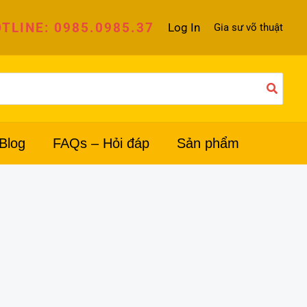
TLINE: 0985.0985.37
Log In
Gia sư võ thuật
Blog
FAQs – Hỏi đáp
Sản phẩm