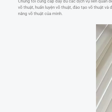
Chúng tôi cung cấp đầy đủ các dịch vụ liên quan đế
võ thuật, huấn luyện võ thuật, đào tạo võ thuật và
năng võ thuật của mình.