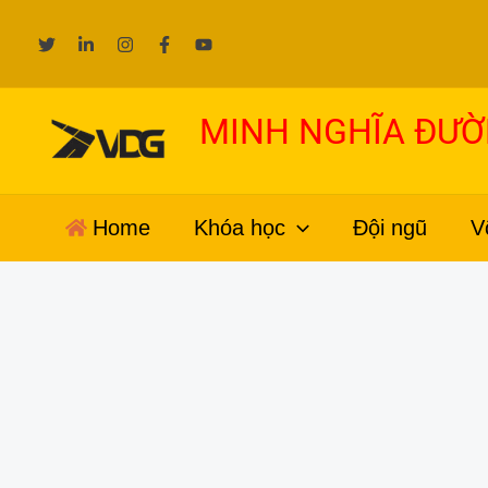
Nhảy
tới
nội
dung
MINH NGHĨA ĐƯ
Home
Khóa học
Đội ngũ
V