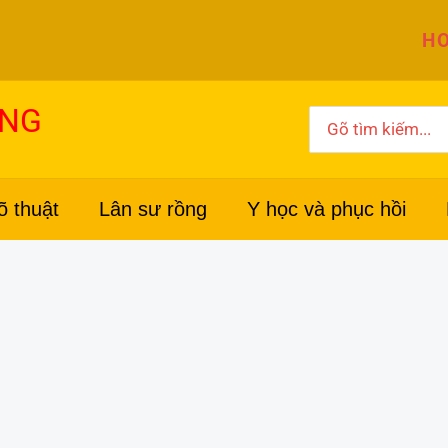
HO
ỜNG
Search
for:
õ thuật
Lân sư rồng
Y học và phục hồi