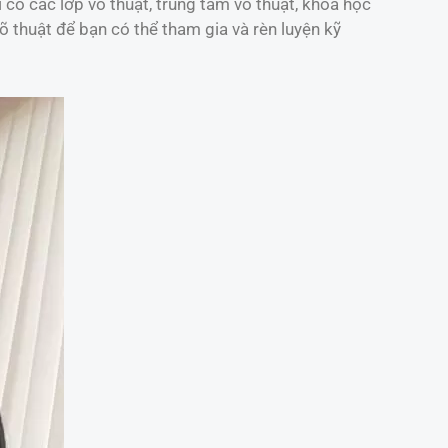
 có các lớp võ thuật, trung tâm võ thuật, khóa học
õ thuật để bạn có thể tham gia và rèn luyện kỹ