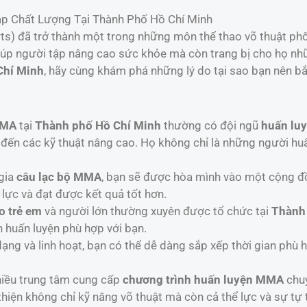
p Chất Lượng Tại Thành Phố Hồ Chí Minh
ts) đã trở thành một trong những môn thể thao võ thuật phổ 
úp người tập nâng cao sức khỏe mà còn trang bị cho họ nhữ
Chí Minh
, hãy cùng khám phá những lý do tại sao bạn nên b
MMA
tại
Thành phố Hồ Chí Minh
thường có đội ngũ
huấn lu
đến các kỹ thuật nâng cao. Họ không chỉ là những người hu
 gia
câu lạc bộ MMA
, bạn sẽ được hòa mình vào một cộng đồ
 lực và đạt được kết quả tốt hơn.
 trẻ em
và người lớn thường xuyên được tổ chức tại
Thành
h huấn luyện phù hợp với bạn.
ạng và linh hoạt, bạn có thể dễ dàng sắp xếp thời gian phù
hiều trung tâm cung cấp
chương trình huấn luyện MMA
chuy
thiện không chỉ kỹ năng võ thuật mà còn cả thể lực và sự tự t