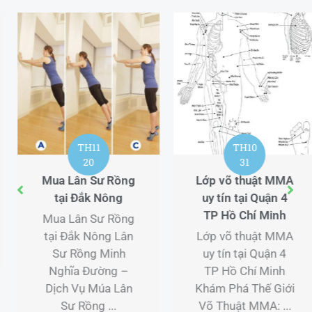
TH11
TH10
20
31
Mua Lân Sư Rồng
Lớp võ thuật MMA
tại Đắk Nông
uy tín tại Quận 4
TP Hồ Chí Minh
Mua Lân Sư Rồng
tại Đắk Nông Lân
Lớp võ thuật MMA
Sư Rồng Minh
uy tín tại Quận 4
Nghĩa Đường –
TP Hồ Chí Minh
Dịch Vụ Múa Lân
Khám Phá Thế Giới
Sư Rồng ...
Võ Thuật MMA: ...