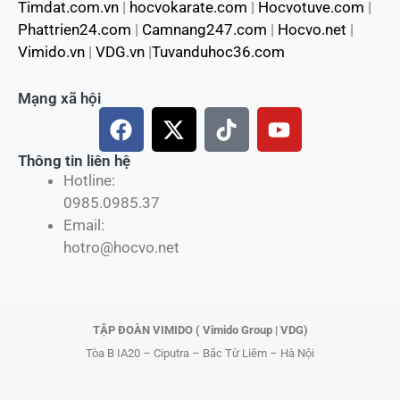
Timdat.com.vn
|
hocvokarate.com
|
Hocvotuve.com
|
Phattrien24.com
|
Camnang247.com
|
Hocvo.net
|
Vimido.vn
|
VDG.vn
|
Tuvanduhoc36.com
Mạng xã hội
F
X
T
Y
a
-
i
o
c
t
k
u
Thông tin liên hệ
Hotline:
e
w
t
t
0985.0985.37
b
i
o
u
Email:
o
t
k
b
hotro@hocvo.net
o
t
e
k
e
r
TẬP ĐOÀN VIMIDO ( Vimido Group | VDG)
Tòa B IA20 – Ciputra – Bắc Từ Liêm – Hà Nội