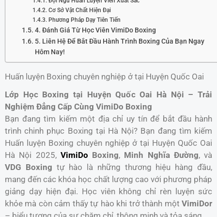
Đội Ngũ Huấn Luyện Viên Xuất Sắc
Cơ Sở Vật Chất Hiện Đại
Phương Pháp Dạy Tiên Tiến
4. Đánh Giá Từ Học Viên VimiDo Boxing
5. Liên Hệ Để Bắt Đầu Hành Trình Boxing Của Bạn Ngay
Hôm Nay!
Huấn luyện Boxing chuyên nghiệp ở tại Huyện Quốc Oai
Lớp Học Boxing tại Huyện Quốc Oai Hà Nội – Trải
Nghiệm Đẳng Cấp Cùng VimiDo Boxing
Bạn đang tìm kiếm một địa chỉ uy tín để bắt đầu hành
trình chinh phục Boxing tại Hà Nội? Bạn đang tìm kiếm
Huấn luyện Boxing chuyên nghiệp ở tại Huyện Quốc Oai
Hà Nội 2025,
VimiDo
Boxing
,
Minh Nghĩa Đường
, và
VDG Boxing
tự hào là những thương hiệu hàng đầu,
mang đến các khóa học chất lượng cao với phương pháp
giảng dạy hiện đại. Học viên không chỉ rèn luyện sức
khỏe mà còn cảm thấy tự hào khi trở thành một
VimiDor
– biểu tượng của sự chăm chỉ, thông minh và tỏa sáng.