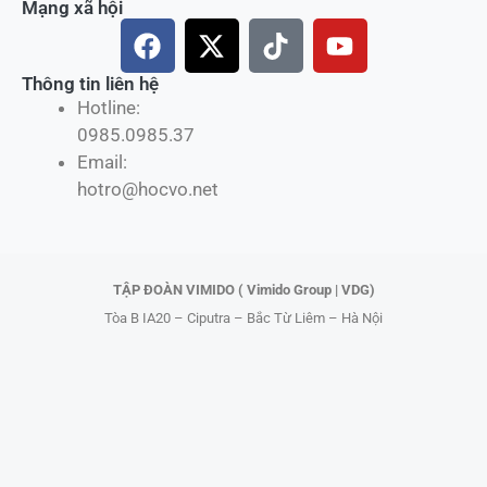
Mạng xã hội
F
X
T
Y
a
-
i
o
c
t
k
u
Thông tin liên hệ
Hotline:
e
w
t
t
0985.0985.37
b
i
o
u
Email:
o
t
k
b
hotro@hocvo.net
o
t
e
k
e
r
TẬP ĐOÀN VIMIDO ( Vimido Group | VDG)
Tòa B IA20 – Ciputra – Bắc Từ Liêm – Hà Nội