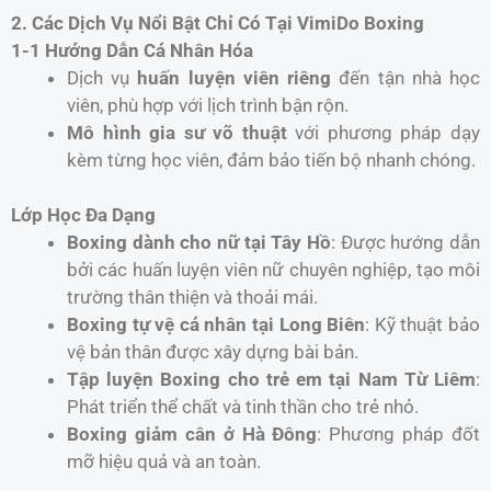
2. Các Dịch Vụ Nổi Bật Chỉ Có Tại VimiDo Boxing
1-1 Hướng Dẫn Cá Nhân Hóa
Dịch vụ
huấn luyện viên riêng
đến tận nhà học
viên, phù hợp với lịch trình bận rộn.
Mô hình gia sư võ thuật
với phương pháp dạy
kèm từng học viên, đảm bảo tiến bộ nhanh chóng.
Lớp Học Đa Dạng
Boxing dành cho nữ tại Tây Hồ
: Được hướng dẫn
bởi các huấn luyện viên nữ chuyên nghiệp, tạo môi
trường thân thiện và thoải mái.
Boxing tự vệ cá nhân tại Long Biên
: Kỹ thuật bảo
vệ bản thân được xây dựng bài bản.
Tập luyện Boxing cho trẻ em tại Nam Từ Liêm
:
Phát triển thể chất và tinh thần cho trẻ nhỏ.
Boxing giảm cân ở Hà Đông
: Phương pháp đốt
mỡ hiệu quả và an toàn.