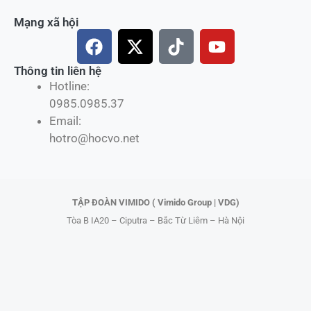
Mạng xã hội
F
X
T
Y
a
-
i
o
c
t
k
u
Thông tin liên hệ
Hotline:
e
w
t
t
0985.0985.37
b
i
o
u
Email:
o
t
k
b
hotro@hocvo.net
o
t
e
k
e
r
TẬP ĐOÀN VIMIDO ( Vimido Group | VDG)
Tòa B IA20 – Ciputra – Bắc Từ Liêm – Hà Nội