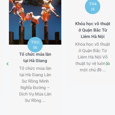
TH4
15
Khóa học võ thuật
ở Quận Bắc Từ
Liêm Hà Nội
TH10
Khóa học võ thuật
31
ở Quận Bắc Từ
Trung tâm võ thuật
Liêm Hà Nội Võ
Chương trình huấn
thuật tự vệ luôn là
luyện MMA uy tín
một chủ đề ...
tại Phú Nhuận TP
Hồ Chí Minh
Trung tâm võ thuật
Chương trình huấn
luyện MMA uy tín
tại Phú Nhuận TP
Hồ Chí Minh Khám