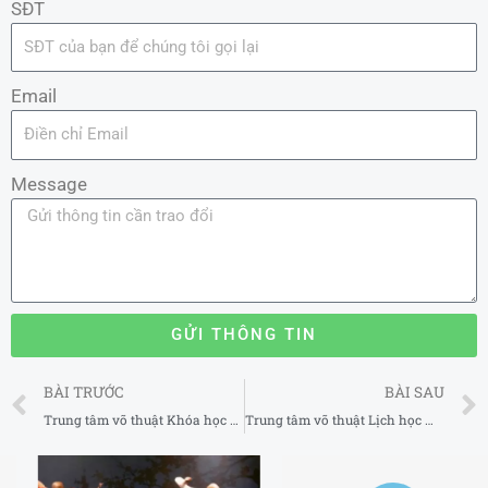
SĐT
Email
Message
GỬI THÔNG TIN
Prev
BÀI TRƯỚC
BÀI SAU
Trung tâm võ thuật Khóa học MMA cho trẻ em uy tín tại Tân Phú TP Hồ Chí Minh
Trung tâm võ thuật Lịch học MMA uy tín tại Quận 1 TP Hồ Chí Minh