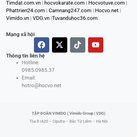
Timdat.com.vn
|
hocvokarate.com
|
Hocvotuve.com
|
Phattrien24.com
|
Camnang247.com
|
Hocvo.net
|
Vimido.vn
|
VDG.vn
|
Tuvanduhoc36.com
Mạng xã hội
F
X
T
Y
a
-
i
o
c
t
k
u
Thông tin liên hệ
Hotline:
e
w
t
t
0985.0985.37
b
i
o
u
Email:
o
t
k
b
hotro@hocvo.net
o
t
e
k
e
r
TẬP ĐOÀN VIMIDO ( Vimido Group | VDG)
Tòa B IA20 – Ciputra – Bắc Từ Liêm – Hà Nội