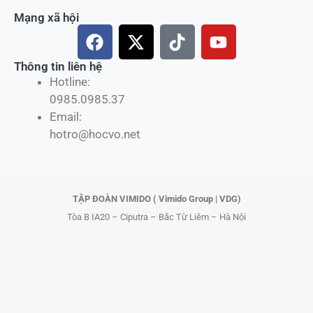
Mạng xã hội
F
X
T
Y
a
-
i
o
c
t
k
u
Thông tin liên hệ
Hotline:
e
w
t
t
0985.0985.37
b
i
o
u
Email:
o
t
k
b
hotro@hocvo.net
o
t
e
k
e
r
TẬP ĐOÀN VIMIDO ( Vimido Group | VDG)
Tòa B IA20 – Ciputra – Bắc Từ Liêm – Hà Nội