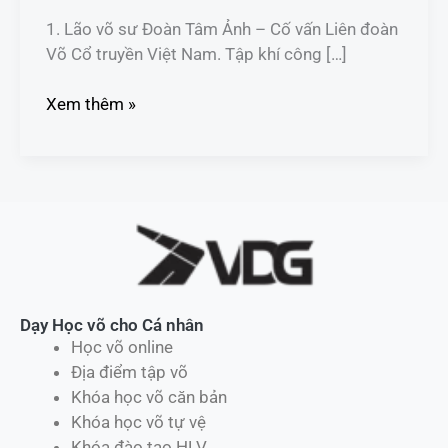
SỐ
1. Lão võ sư Đoàn Tâm Ảnh – Cố vấn Liên đoàn
VÕ
Võ Cổ truyền Việt Nam. Tập khí công […]
SƯ
VÀ
Xem thêm »
NHÀ
NGHIÊN
CỨU
Dạy Học võ cho Cá nhân
Học võ online
Địa điểm tập võ
Khóa học võ căn bản
Khóa học võ tự vệ
Khóa đào tạo HLV