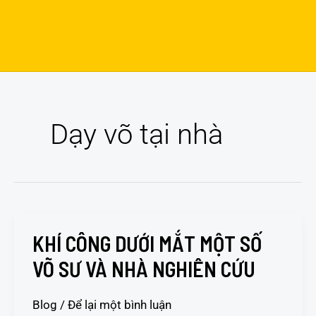
Dạy võ tại nhà
KHÍ CÔNG DƯỚI MẮT MỘT SỐ
KHÍ
CÔNG
VÕ SƯ VÀ NHÀ NGHIÊN CỨU
DƯỚI
MẮT
Blog
/
Để lại một bình luận
MỘT