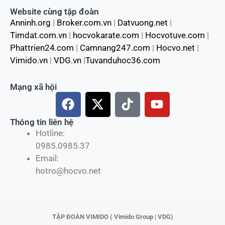
Website cùng tập đoàn
Anninh.org
|
Broker.com.vn
|
Datvuong.net
|
Timdat.com.vn
|
hocvokarate.com
|
Hocvotuve.com
|
Phattrien24.com
|
Camnang247.com
|
Hocvo.net
|
Vimido.vn
|
VDG.vn
|
Tuvanduhoc36.com
Mạng xã hội
F
X
T
Y
a
-
i
o
c
t
k
u
Thông tin liên hệ
Hotline:
e
w
t
t
0985.0985.37
b
i
o
u
Email:
o
t
k
b
hotro@hocvo.net
o
t
e
k
e
r
TẬP ĐOÀN VIMIDO ( Vimido Group | VDG)