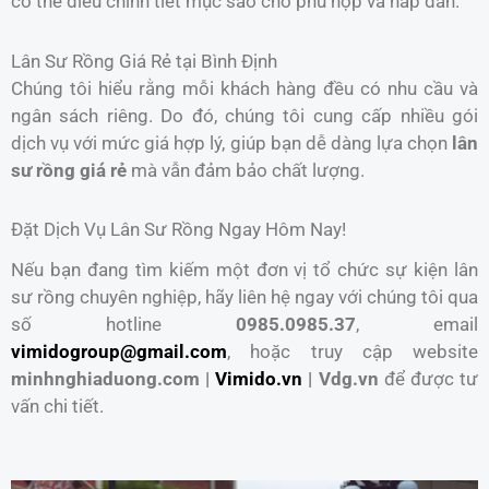
có thể điều chỉnh tiết mục sao cho phù hợp và hấp dẫn.
Lân Sư Rồng Giá Rẻ tại Bình Định
Chúng tôi hiểu rằng mỗi khách hàng đều có nhu cầu và
ngân sách riêng. Do đó, chúng tôi cung cấp nhiều gói
dịch vụ với mức giá hợp lý, giúp bạn dễ dàng lựa chọn
lân
sư rồng giá rẻ
mà vẫn đảm bảo chất lượng.
Đặt Dịch Vụ Lân Sư Rồng Ngay Hôm Nay!
Nếu bạn đang tìm kiếm một đơn vị tổ chức sự kiện lân
sư rồng chuyên nghiệp, hãy liên hệ ngay với chúng tôi qua
số hotline
0985.0985.37
, email
vimidogroup@gmail.com
, hoặc truy cập website
minhnghiaduong.com |
Vimido.vn
| Vdg.vn
để được tư
vấn chi tiết.