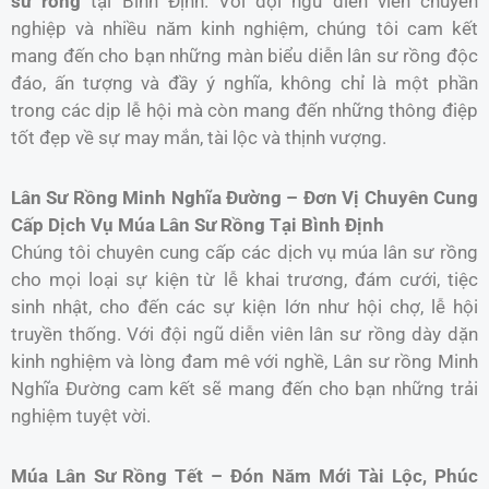
sư rồng
tại Bình Định. Với đội ngũ diễn viên chuyên
nghiệp và nhiều năm kinh nghiệm, chúng tôi cam kết
mang đến cho bạn những màn biểu diễn lân sư rồng độc
đáo, ấn tượng và đầy ý nghĩa, không chỉ là một phần
trong các dịp lễ hội mà còn mang đến những thông điệp
tốt đẹp về sự may mắn, tài lộc và thịnh vượng.
Lân Sư Rồng Minh Nghĩa Đường – Đơn Vị Chuyên Cung
Cấp Dịch Vụ Múa Lân Sư Rồng Tại Bình Định
Chúng tôi chuyên cung cấp các dịch vụ múa lân sư rồng
cho mọi loại sự kiện từ lễ khai trương, đám cưới, tiệc
sinh nhật, cho đến các sự kiện lớn như hội chợ, lễ hội
truyền thống. Với đội ngũ diễn viên lân sư rồng dày dặn
kinh nghiệm và lòng đam mê với nghề, Lân sư rồng Minh
Nghĩa Đường cam kết sẽ mang đến cho bạn những trải
nghiệm tuyệt vời.
Múa Lân Sư Rồng Tết – Đón Năm Mới Tài Lộc, Phúc