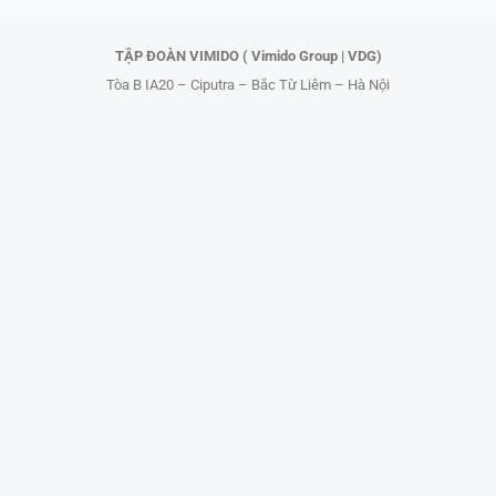
r
TẬP ĐOÀN VIMIDO ( Vimido Group | VDG)
Tòa B IA20 – Ciputra – Bắc Từ Liêm – Hà Nội