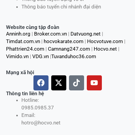
Thông báo tuyển chi nhánh đại diện
Website cùng tập đoàn
Anninh.org
|
Broker.com.vn
|
Datvuong.net
|
Timdat.com.vn
|
hocvokarate.com
|
Hocvotuve.com
|
Phattrien24.com
|
Camnang247.com
|
Hocvo.net
|
Vimido.vn
|
VDG.vn
|
Tuvanduhoc36.com
Mạng xã hội
F
X
T
Y
a
-
i
o
c
t
k
u
Thông tin liên hệ
Hotline:
e
w
t
t
0985.0985.37
b
i
o
u
Email:
o
t
k
b
hotro@hocvo.net
o
t
e
k
e