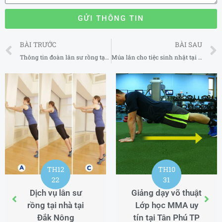
GỬI THÔNG TIN
Prev
BÀI TRƯỚC
BÀI SAU
Thông tin đoàn lân sư rồng tại Bắc Giang
Múa lân cho tiệc sinh nhật tại Đồng Nai
TH12
TH10
22
31
Dịch vụ lân sư
Giảng dạy võ thuật
rồng tại nhà tại
Lớp học MMA uy
Đắk Nông
tín tại Tân Phú TP