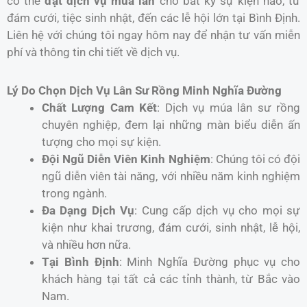
có thể
đặt dịch vụ múa lân
cho bất kỳ sự kiện nào, từ
đám cưới, tiệc sinh nhật, đến các lễ hội lớn tại Bình Định.
Liên hệ với chúng tôi ngay hôm nay để nhận tư vấn miễn
phí và thông tin chi tiết về dịch vụ.
Lý Do Chọn Dịch Vụ Lân Sư Rồng Minh Nghĩa Đường
Chất Lượng Cam Kết
: Dịch vụ múa lân sư rồng
chuyên nghiệp, đem lại những màn biểu diễn ấn
tượng cho mọi sự kiện.
Đội Ngũ Diễn Viên Kinh Nghiệm
: Chúng tôi có đội
ngũ diễn viên tài năng, với nhiều năm kinh nghiệm
trong ngành.
Đa Dạng Dịch Vụ
: Cung cấp dịch vụ cho mọi sự
kiện như khai trương, đám cưới, sinh nhật, lễ hội,
và nhiều hơn nữa.
Tại Bình Định
: Minh Nghĩa Đường phục vụ cho
khách hàng tại tất cả các tỉnh thành, từ Bắc vào
Nam.