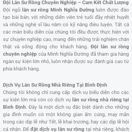
Đội Lân Sư Rồng Chuyên Nghiệp – Cam Kết Chất Lượng
Đội ngũ
lân sư rồng Minh Nghĩa Đường
luôn được đào
tạo bài bản, với những diễn viên trẻ tuổi đầy nhiệt huyết
và những nghệ sĩ lâu năm có kỹ năng điêu luyện. Tất cả
các màn biểu diễn của chúng tôi đều được thực hiện với
sự chuyên nghiệp cao, mang đến những trải nghiệm chân
thật và sống động cho khách hàng.
Đội lân sư rồng
chuyên nghiệp
của Minh Nghĩa Đường đã tham gia hàng
ngàn sự kiện lớn nhỏ, luôn nhận được sự đánh giá cao từ
phía khách hàng.
Dịch Vụ Lân Sư Rồng Nhà Riêng Tại Bình Định
Chúng tôi không chỉ cung cấp dịch vụ biểu diễn cho các
sự kiện lớn mà còn có dịch vụ
lân sư rồng nhà riêng tại
Bình Định
. Đây là một dịch vụ đặc biệt dành cho những
gia đình muốn có một không gian ấm cúng, may mắn
trong các dịp lễ như Tết, lễ khai trương, hay các dịp lễ hội
cá nhân. Để
đặt dịch vụ lân sư rồng
tại nhà riêng, khách